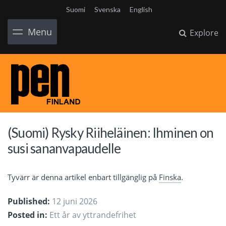
Suomi
Svenska
English
Menu
Explore
(Suomi) Rysky Riiheläinen: Ihminen on
susi sananvapaudelle
Tyvärr är denna artikel enbart tillgänglig på
Finska
.
Published:
12 juni 2026
Posted in:
Ett år av yttrandefrihet