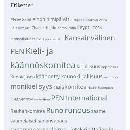
Etiketter
Ainon nimipäivät
#FreeGalal
alkuperäiskansat
Anna
Egypti
Charlie Hebdo
demokratia
ICORN
Politkovskaja
Kansainvälinen
Iran
ihmisoikeudet
journalismi
Kieli- ja
PEN
käännöskomitea
kirjallisuus
kirjamessut
käännetty kaunokirjallisuus
Kunniajäsen
manifesti
monikielisyys
naiskomitea
Nasrin Sotoudeh
PEN International
Oleg Sentsov
Palestiina
runous
Runo
saame
Rauhankomitea
sananvapaus
saamelaiset
sananvapauspalkinto
Tietokirjoittajien ja