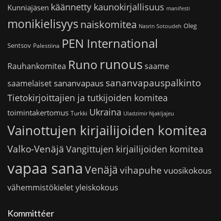
käännetty kaunokirjallisuus
Kunniajäsen
manifesti
monikielisyys
naiskomitea
Oleg
Nasrin Sotoudeh
PEN International
Sentsov
Palestiina
runous
Runo
saame
Rauhankomitea
sananvapauspalkinto
sananvapaus
saamelaiset
Tietokirjoittajien ja tutkijoiden komitea
Ukraina
toimintakertomus
Turkki
Uladzimir Njakljajeu
Vainottujen kirjailijoiden komitea
Valko-Venäjä
Vangittujen kirjailijoiden komitea
vapaa sana
Venäjä
vihapuhe
vuosikokous
vähemmistökielet
yleiskokous
Kommittéer