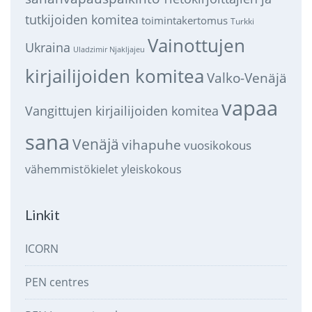
tutkijoiden komitea
toimintakertomus
Turkki
Vainottujen
Ukraina
Uladzimir Njakljajeu
kirjailijoiden komitea
Valko-Venäjä
vapaa
Vangittujen kirjailijoiden komitea
sana
Venäjä
vihapuhe
vuosikokous
vähemmistökielet
yleiskokous
Linkit
ICORN
PEN centres