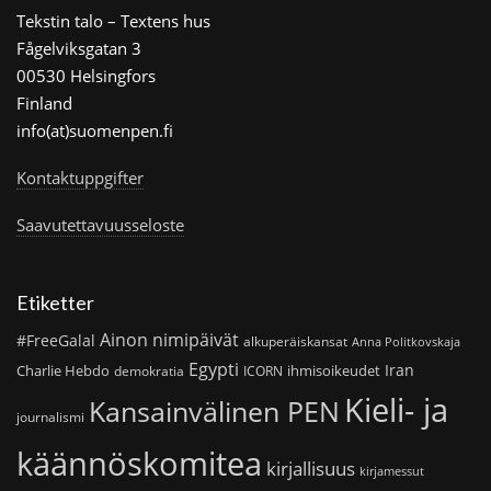
Tekstin talo – Textens hus
Fågelviksgatan 3
00530 Helsingfors
Finland
info(at)suomenpen.fi
Kontaktuppgifter
Saavutettavuusseloste
Etiketter
Ainon nimipäivät
#FreeGalal
alkuperäiskansat
Anna Politkovskaja
Egypti
Iran
Charlie Hebdo
ihmisoikeudet
demokratia
ICORN
Kieli- ja
Kansainvälinen PEN
journalismi
käännöskomitea
kirjallisuus
kirjamessut