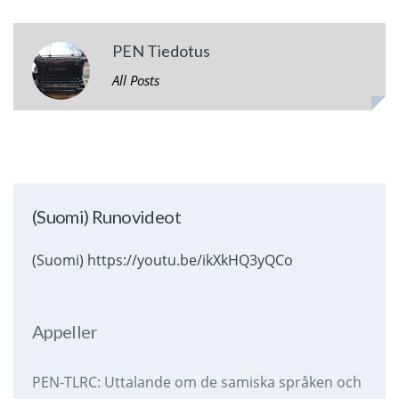
PEN Tiedotus
All Posts
(Suomi) Runovideot
(Suomi) https://youtu.be/ikXkHQ3yQCo
Appeller
PEN-TLRC: Uttalande om de samiska språken och