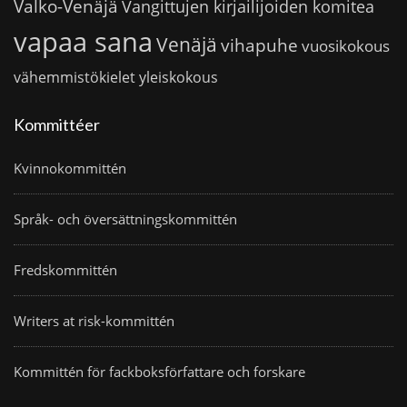
Valko-Venäjä
Vangittujen kirjailijoiden komitea
vapaa sana
Venäjä
vihapuhe
vuosikokous
vähemmistökielet
yleiskokous
Kommittéer
Kvinnokommittén
Språk- och översättningskommittén
Fredskommittén
Writers at risk-kommittén
Kommittén för fackboksförfattare och forskare