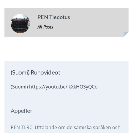
PEN Tiedotus
All Posts
(Suomi) Runovideot
(Suomi) https://youtu.be/ikXkHQ3yQCo
Appeller
PEN-TLRC: Uttalande om de samiska språken och