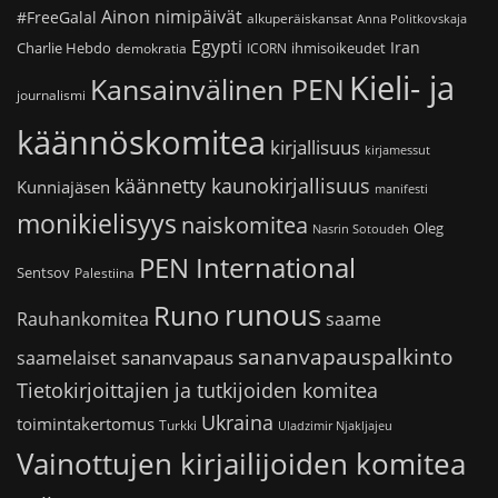
Ainon nimipäivät
#FreeGalal
alkuperäiskansat
Anna Politkovskaja
Egypti
Iran
Charlie Hebdo
ihmisoikeudet
demokratia
ICORN
Kieli- ja
Kansainvälinen PEN
journalismi
käännöskomitea
kirjallisuus
kirjamessut
käännetty kaunokirjallisuus
Kunniajäsen
manifesti
monikielisyys
naiskomitea
Oleg
Nasrin Sotoudeh
PEN International
Sentsov
Palestiina
runous
Runo
saame
Rauhankomitea
sananvapauspalkinto
sananvapaus
saamelaiset
Tietokirjoittajien ja tutkijoiden komitea
Ukraina
toimintakertomus
Turkki
Uladzimir Njakljajeu
Vainottujen kirjailijoiden komitea