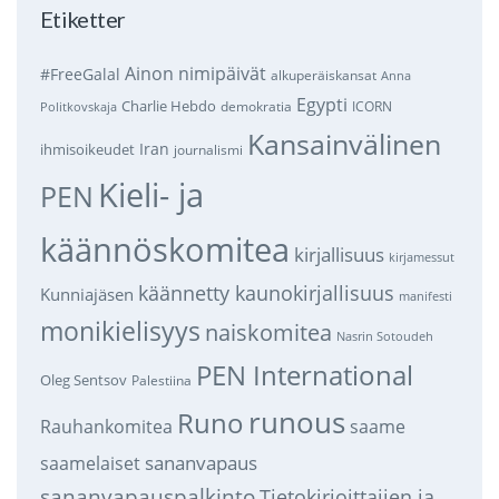
Etiketter
Ainon nimipäivät
#FreeGalal
alkuperäiskansat
Anna
Egypti
Charlie Hebdo
demokratia
ICORN
Politkovskaja
Kansainvälinen
Iran
ihmisoikeudet
journalismi
Kieli- ja
PEN
käännöskomitea
kirjallisuus
kirjamessut
käännetty kaunokirjallisuus
Kunniajäsen
manifesti
monikielisyys
naiskomitea
Nasrin Sotoudeh
PEN International
Oleg Sentsov
Palestiina
runous
Runo
saame
Rauhankomitea
sananvapaus
saamelaiset
sananvapauspalkinto
Tietokirjoittajien ja