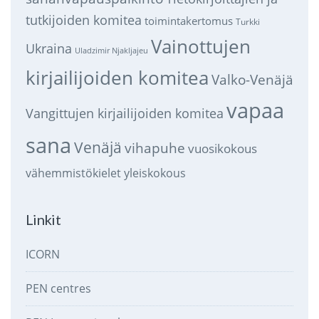
tutkijoiden komitea
toimintakertomus
Turkki
Vainottujen
Ukraina
Uladzimir Njakljajeu
kirjailijoiden komitea
Valko-Venäjä
vapaa
Vangittujen kirjailijoiden komitea
sana
Venäjä
vihapuhe
vuosikokous
vähemmistökielet
yleiskokous
Linkit
ICORN
PEN centres