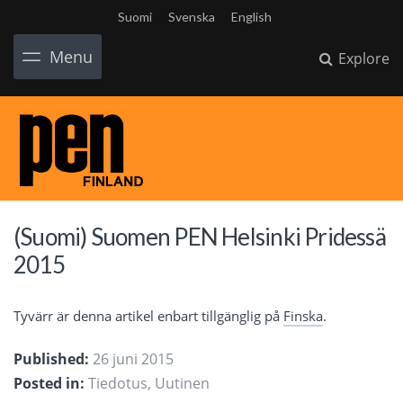
Suomi
Svenska
English
Menu
Explore
(Suomi) Suomen PEN Helsinki Pridessä
2015
Tyvärr är denna artikel enbart tillgänglig på
Finska
.
Published:
26 juni 2015
Posted in:
Tiedotus
,
Uutinen