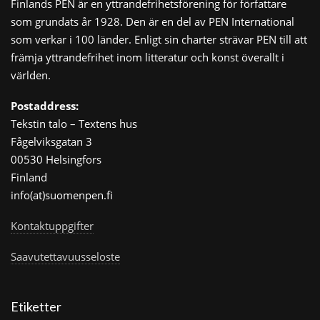
Finlands PEN är en yttrandefrihetsförening för författare
som grundats år 1928. Den är en del av PEN International
som verkar i 100 länder. Enligt sin charter strävar PEN till att
främja yttrandefrihet inom litteratur och konst överallt i
världen.
Postaddress:
Tekstin talo – Textens hus
Fågelviksgatan 3
00530 Helsingfors
Finland
info(at)suomenpen.fi
Kontaktuppgifter
Saavutettavuusseloste
Etiketter