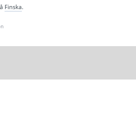
på
Finska
.
on