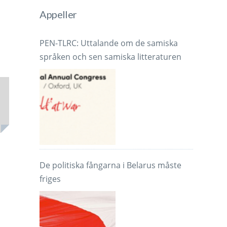
Appeller
PEN-TLRC: Uttalande om de samiska
språken och sen samiska litteraturen
De politiska fångarna i Belarus måste
friges