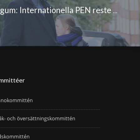
Marianne Bargum: Internationella PEN reste till Moskva 27.11–2.12.2013
mmittéer
nnokommittén
åk- och översättningskommittén
dskommittén