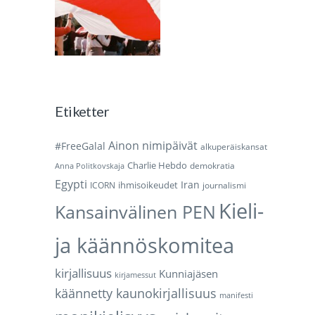
Etiketter
Ainon nimipäivät
#FreeGalal
alkuperäiskansat
Charlie Hebdo
demokratia
Anna Politkovskaja
Egypti
Iran
ihmisoikeudet
ICORN
journalismi
Kieli-
Kansainvälinen PEN
ja käännöskomitea
kirjallisuus
Kunniajäsen
kirjamessut
käännetty kaunokirjallisuus
manifesti