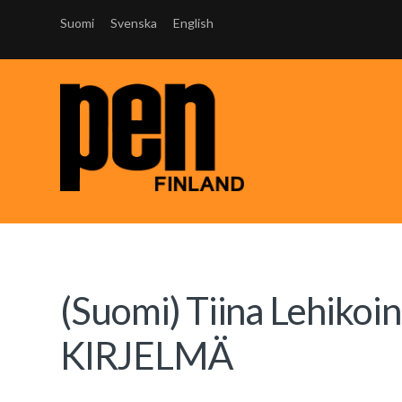
Suomi
Svenska
English
(Suomi) Tiina Lehiko
KIRJELMÄ