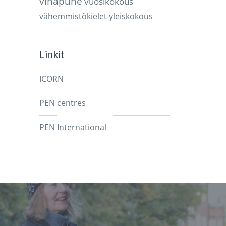
vihapuhe
vuosikokous
vähemmistökielet
yleiskokous
Linkit
ICORN
PEN centres
PEN International