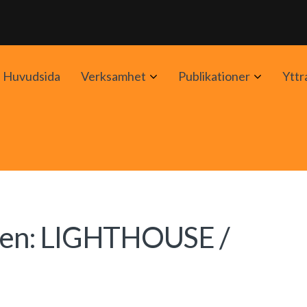
Avaa
Avaa
Huvudsida
Verksamhet
Publikationer
Yttr
alavalikko
alavalik
inen: LIGHTHOUSE /