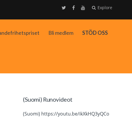
Explore
andefrihetspriset
Bli medlem
STÖD OSS
ko
(Suomi) Runovideot
(Suomi) https://youtu.be/ikXkHQ3yQCo