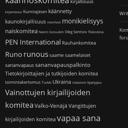
käännöskomitea
kirjallisuus
käännetty
Kunniajäsen
kirjamessut
Wri
monikielisyys
kaunokirjallisuus
manifesti
Kom
naiskomitea
Oleg Sentsov
Palestiina
Nasrin Sotoudeh
for
PEN International
Rauhankomitea
runous
Runo
saame
saamelaiset
sananvapauspalkinto
sananvapaus
Tietokirjoittajien ja tutkijoiden komitea
Ukraina
toimintakertomus
Turkki
Uladzimir Njakljajeu
Vainottujen kirjailijoiden
komitea
Valko-Venäjä
Vangittujen
vapaa sana
kirjailijoiden komitea