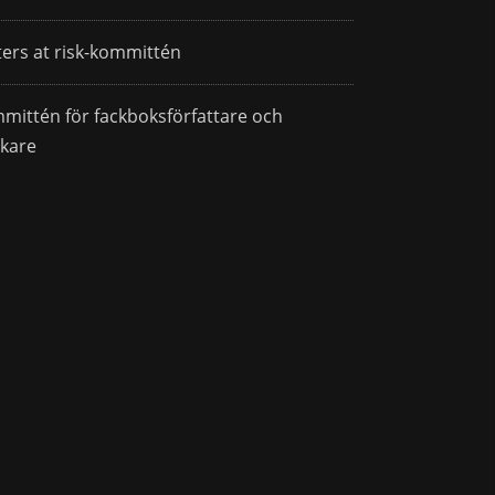
ters at risk-kommittén
mittén för fackboksförfattare och
skare