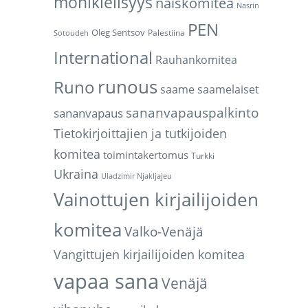
monikielisyys
naiskomitea
Nasrin
PEN
Oleg Sentsov
Palestiina
Sotoudeh
International
Rauhankomitea
runous
Runo
saame
saamelaiset
sananvapauspalkinto
sananvapaus
Tietokirjoittajien ja tutkijoiden
komitea
toimintakertomus
Turkki
Ukraina
Uladzimir Njakljajeu
Vainottujen kirjailijoiden
komitea
Valko-Venäjä
Vangittujen kirjailijoiden komitea
vapaa sana
Venäjä