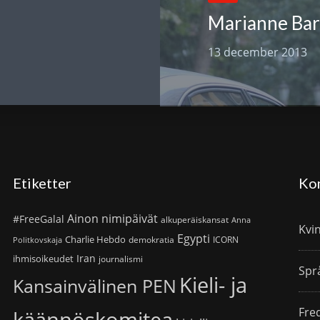
13 december 2013
Etiketter
Ko
Ainon nimipäivät
#FreeGalal
alkuperäiskansat
Anna
Kvi
Egypti
Charlie Hebdo
demokratia
ICORN
Politkovskaja
Iran
ihmisoikeudet
journalismi
Spr
Kieli- ja
Kansainvälinen PEN
Fre