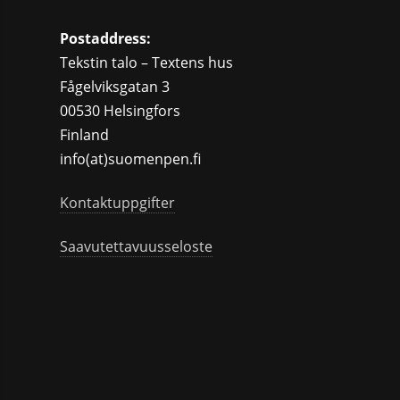
Postaddress:
Tekstin talo – Textens hus
Fågelviksgatan 3
00530 Helsingfors
Finland
info(at)suomenpen.fi
Kontaktuppgifter
Saavutettavuusseloste