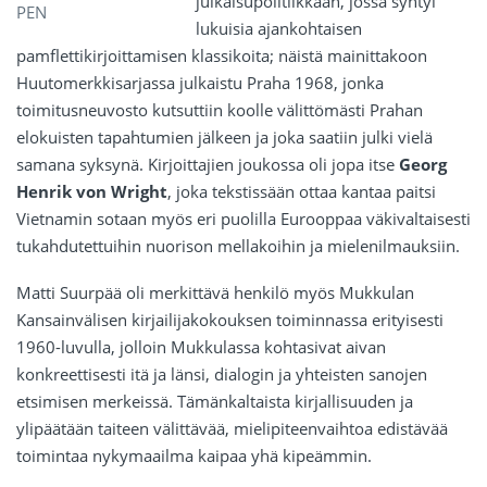
julkaisupolitiikkaan, jossa syntyi
PEN
lukuisia ajankohtaisen
pamflettikirjoittamisen klassikoita; näistä mainittakoon
Huutomerkkisarjassa julkaistu Praha 1968, jonka
toimitusneuvosto kutsuttiin koolle välittömästi Prahan
elokuisten tapahtumien jälkeen ja joka saatiin julki vielä
samana syksynä. Kirjoittajien joukossa oli jopa itse
Georg
Henrik von Wright
, joka tekstissään ottaa kantaa paitsi
Vietnamin sotaan myös eri puolilla Eurooppaa väkivaltaisesti
tukahdutettuihin nuorison mellakoihin ja mielenilmauksiin.
Matti Suurpää oli merkittävä henkilö myös Mukkulan
Kansainvälisen kirjailijakokouksen toiminnassa erityisesti
1960-luvulla, jolloin Mukkulassa kohtasivat aivan
konkreettisesti itä ja länsi, dialogin ja yhteisten sanojen
etsimisen merkeissä. Tämänkaltaista kirjallisuuden ja
ylipäätään taiteen välittävää, mielipiteenvaihtoa edistävää
toimintaa nykymaailma kaipaa yhä kipeämmin.