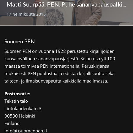
Matti Suurpää: PEN. Puhe sananvapauspalkinnon luovutustilaisuudessa 16.2.2016
17 helmikuuta 2016
Suomen PEN
Suomen PEN on vuonna 1928 perustettu kirjailijoiden
kansainvälinen sananvapausjärjestö. Se on osa yli 100
maassa toimivaa PEN Internationalia. Peruskirjansa
mukaisesti PEN puolustaa ja edistää kirjallisuutta sekä
taiteen- ja ilmaisunvapautta kaikkialla maailmassa.
Postiosoite:
Tekstin talo
Lintulahdenkatu 3
00530 Helsinki
Finland
info(at)suomenpen.fi