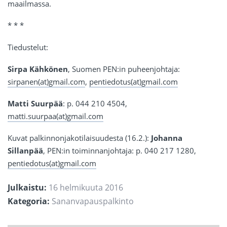
maailmassa.
* * *
Tiedustelut:
Sirpa Kähkönen
, Suomen PEN:in puheenjohtaja:
sirpanen(at)gmail.com
,
pentiedotus(at)gmail.com
Matti Suurpää
: p. 044 210 4504,
matti.suurpaa(at)gmail.com
Kuvat palkinnonjakotilaisuudesta (16.2.):
Johanna
Sillanpää
, PEN:in toiminnanjohtaja: p. 040 217 1280,
pentiedotus(at)gmail.com
Julkaistu:
16 helmikuuta 2016
Kategoria:
Sananvapauspalkinto