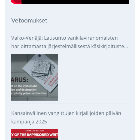
Vetoomukset
Valko-Venäjä: Lausunto vankilaviranomaisten
harjoittamasta järjestelmällisestä käsikirjoitusten
takavarikoinnista ja tuhoamisesta
Kansainvälinen vangittujen kirjailijoiden päivän
kampanja 2025