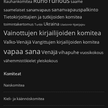
runous
Runo
saame
Rauhankomitea
sananvapauspalkinto
sananvapaus
saamelaiset
Tietokirjoittajien ja tutkijoiden komitea
Ukraina
toimintakertomus
Turkki
Uladzimir Njakljajeu
Vainottujen kirjailijoiden komitea
Valko-Venäjä
Vangittujen kirjailijoiden komitea
vapaa sana
Venäjä
vihapuhe
vuosikokous
vähemmistökielet
yleiskokous
Komiteat
Naiskomitea
Kieli- ja käännöskomitea