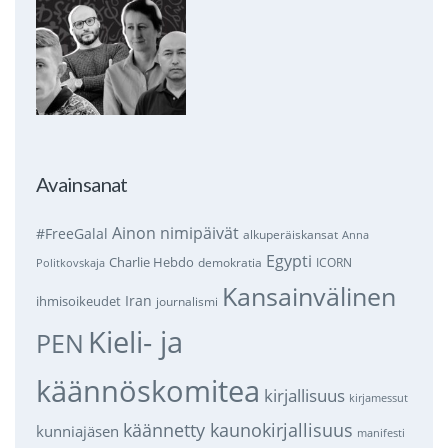
Avainsanat
Ainon nimipäivät
#FreeGalal
alkuperäiskansat
Anna
Egypti
Charlie Hebdo
demokratia
ICORN
Politkovskaja
Kansainvälinen
Iran
ihmisoikeudet
journalismi
Kieli- ja
PEN
käännöskomitea
kirjallisuus
kirjamessut
käännetty kaunokirjallisuus
kunniajäsen
manifesti