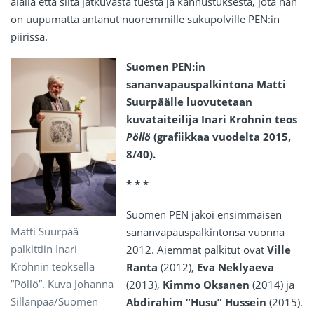
alalla että siitä jatkuvasta tuesta ja kannustuksesta, jota hän
on uupumatta antanut nuoremmille sukupolville PEN:in
piirissä.
Suomen PEN:in
sananvapauspalkintona Matti
Suurpäälle luovutetaan
kuvataiteilija Inari Krohnin teos
Pöllö
(grafiikkaa vuodelta 2015,
8/40).
* * *
Suomen PEN jakoi ensimmäisen
Matti Suurpää
sananvapauspalkintonsa vuonna
palkittiin Inari
2012. Aiemmat palkitut ovat
Ville
Krohnin teoksella
Ranta
(2012),
Eva Neklyaeva
”Pöllö”. Kuva Johanna
(2013),
Kimmo Oksanen
(2014) ja
Sillanpää/Suomen
Abdirahim ”Husu” Hussein
(2015).