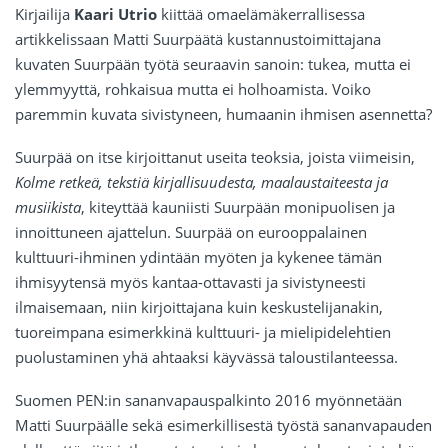
Kirjailija
Kaari Utrio
kiittää omaelämäkerrallisessa
artikkelissaan Matti Suurpäätä kustannustoimittajana
kuvaten Suurpään työtä seuraavin sanoin: tukea, mutta ei
ylemmyyttä, rohkaisua mutta ei holhoamista. Voiko
paremmin kuvata sivistyneen, humaanin ihmisen asennetta?
Suurpää on itse kirjoittanut useita teoksia, joista viimeisin,
Kolme retkeä, tekstiä kirjallisuudesta, maalaustaiteesta ja
musiikista
, kiteyttää kauniisti Suurpään monipuolisen ja
innoittuneen ajattelun. Suurpää on eurooppalainen
kulttuuri-ihminen ydintään myöten ja kykenee tämän
ihmisyytensä myös kantaa-ottavasti ja sivistyneesti
ilmaisemaan, niin kirjoittajana kuin keskustelijanakin,
tuoreimpana esimerkkinä kulttuuri- ja mielipidelehtien
puolustaminen yhä ahtaaksi käyvässä taloustilanteessa.
Suomen PEN:in sananvapauspalkinto 2016 myönnetään
Matti Suurpäälle sekä esimerkillisestä työstä sananvapauden