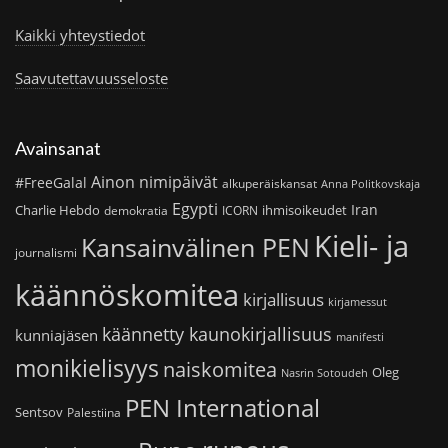
Kaikki yhteystiedot
Saavutettavuusseloste
Avainsanat
Ainon nimipäivät
#FreeGalal
alkuperäiskansat
Anna Politkovskaja
Egypti
Iran
Charlie Hebdo
ihmisoikeudet
demokratia
ICORN
Kieli- ja
Kansainvälinen PEN
journalismi
käännöskomitea
kirjallisuus
kirjamessut
käännetty kaunokirjallisuus
kunniajäsen
manifesti
monikielisyys
naiskomitea
Oleg
Nasrin Sotoudeh
PEN International
Sentsov
Palestiina