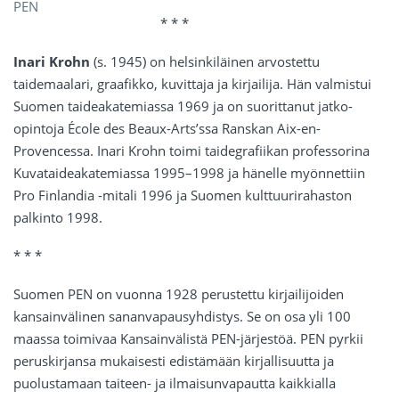
PEN
* * *
Inari Krohn
(s. 1945) on helsinkiläinen arvostettu
taidemaalari, graafikko, kuvittaja ja kirjailija. Hän valmistui
Suomen taideakatemiassa 1969 ja on suorittanut jatko-
opintoja École des Beaux-Arts’ssa Ranskan Aix-en-
Provencessa. Inari Krohn toimi taidegrafiikan professorina
Kuvataideakatemiassa 1995–1998 ja hänelle myönnettiin
Pro Finlandia -mitali 1996 ja Suomen kulttuurirahaston
palkinto 1998.
* * *
Suomen PEN on vuonna 1928 perustettu kirjailijoiden
kansainvälinen sananvapausyhdistys. Se on osa yli 100
maassa toimivaa Kansainvälistä PEN-järjestöä. PEN pyrkii
peruskirjansa mukaisesti edistämään kirjallisuutta ja
puolustamaan taiteen- ja ilmaisunvapautta kaikkialla