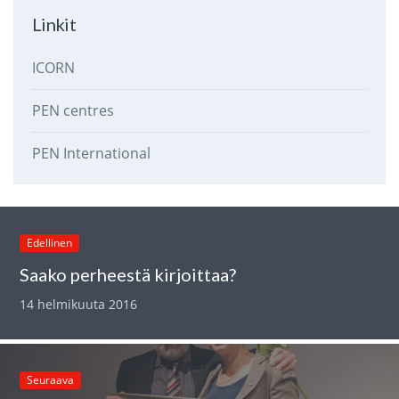
Linkit
ICORN
PEN centres
PEN International
Edellinen
Saako perheestä kirjoittaa?
14 helmikuuta 2016
Seuraava