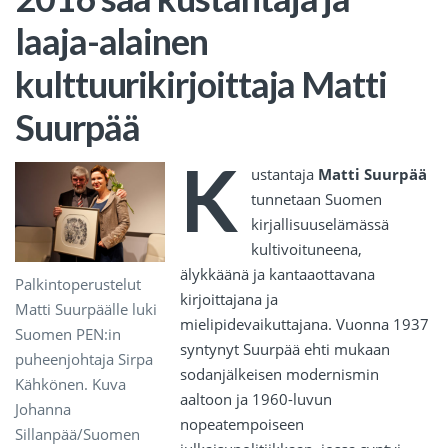
laaja-alainen
kulttuurikirjoittaja Matti
Suurpää
K
ustantaja
Matti Suurpää
tunnetaan Suomen
kirjallisuuselämässä
kultivoituneena,
älykkäänä ja kantaaottavana
Palkintoperustelut
kirjoittajana ja
Matti Suurpäälle luki
mielipidevaikuttajana. Vuonna 1937
Suomen PEN:in
syntynyt Suurpää ehti mukaan
puheenjohtaja Sirpa
sodanjälkeisen modernismin
Kähkönen. Kuva
aaltoon ja 1960-luvun
Johanna
nopeatempoiseen
Sillanpää/Suomen