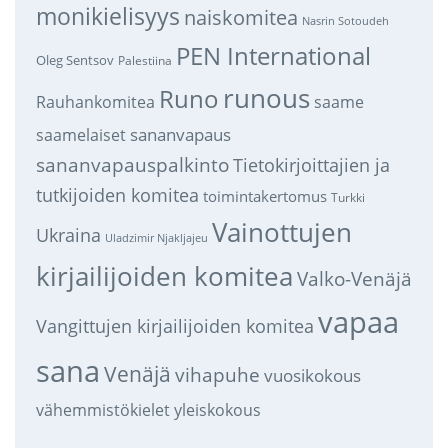
monikielisyys
naiskomitea
Nasrin Sotoudeh
PEN International
Oleg Sentsov
Palestiina
runous
Runo
saame
Rauhankomitea
sananvapaus
saamelaiset
sananvapauspalkinto
Tietokirjoittajien ja
tutkijoiden komitea
toimintakertomus
Turkki
Vainottujen
Ukraina
Uladzimir Njakljajeu
kirjailijoiden komitea
Valko-Venäjä
vapaa
Vangittujen kirjailijoiden komitea
sana
Venäjä
vihapuhe
vuosikokous
vähemmistökielet
yleiskokous