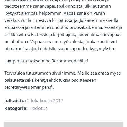
tiedotteemme sananvapauspalkinnoista julkilausumiin
löytyvät aiempaa helpommin.
Vapaa sana
on PENin
verkkosivuilla ilmestyvä kirjoitussarja. Julkaisemme sivulla
etupäässä jäsentemme runoutta, proosakatkelmia, esseitä ja
artikkeleita sekä tekstejä kirjoittajilta, joiden ilmaisunvapaus
on uhattuna. Vapaa sana on myös alusta, jonka kautta voi
ottaa kantaa ajankohtaisiin sananvapauden kysymyksiin.
Lämpimät kiitoksemme Recommendedille!
Tervetuloa tutustumaan sivuihimme. Meille saa antaa myös
palautetta sekä kehitysehdotuksia osoitteeseen
secretary@suomenpen.fi
.
Julkaistu:
2 lokakuuta 2017
Kategoria:
Tiedotus