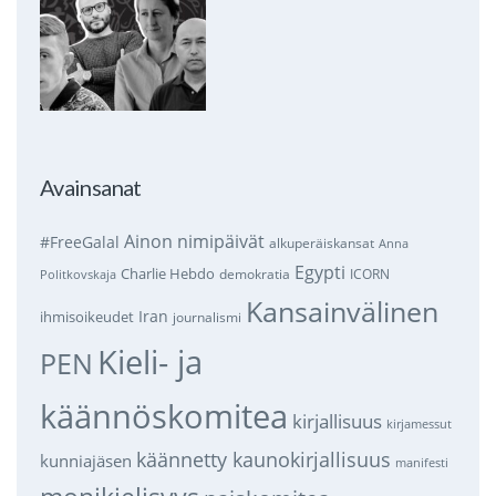
Avainsanat
Ainon nimipäivät
#FreeGalal
alkuperäiskansat
Anna
Egypti
Charlie Hebdo
demokratia
ICORN
Politkovskaja
Kansainvälinen
Iran
ihmisoikeudet
journalismi
Kieli- ja
PEN
käännöskomitea
kirjallisuus
kirjamessut
käännetty kaunokirjallisuus
kunniajäsen
manifesti