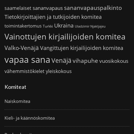
sananvapauspalkinto
sananvapaus
saamelaiset
Tietokirjoittajien ja tutkijoiden komitea
Ukraina
toimintakertomus
Turkki
Uladzimir Njakljajeu
Vainottujen kirjailijoiden komitea
Valko-Venäjä
Vangittujen kirjailijoiden komitea
vapaa sana
Venäjä
vihapuhe
vuosikokous
vähemmistökielet
yleiskokous
Komiteat
Naiskomitea
Kieli- ja käännöskomitea