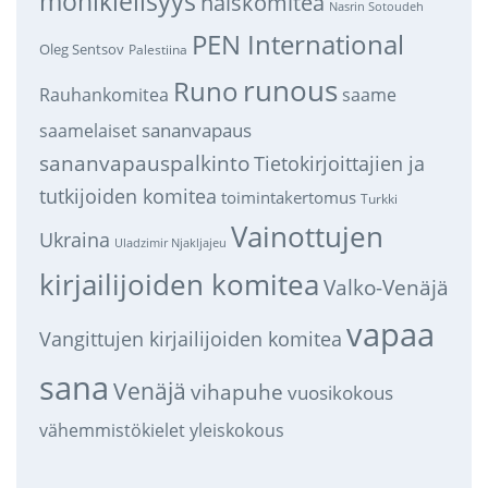
monikielisyys
naiskomitea
Nasrin Sotoudeh
PEN International
Oleg Sentsov
Palestiina
runous
Runo
saame
Rauhankomitea
sananvapaus
saamelaiset
sananvapauspalkinto
Tietokirjoittajien ja
tutkijoiden komitea
toimintakertomus
Turkki
Vainottujen
Ukraina
Uladzimir Njakljajeu
kirjailijoiden komitea
Valko-Venäjä
vapaa
Vangittujen kirjailijoiden komitea
sana
Venäjä
vihapuhe
vuosikokous
vähemmistökielet
yleiskokous