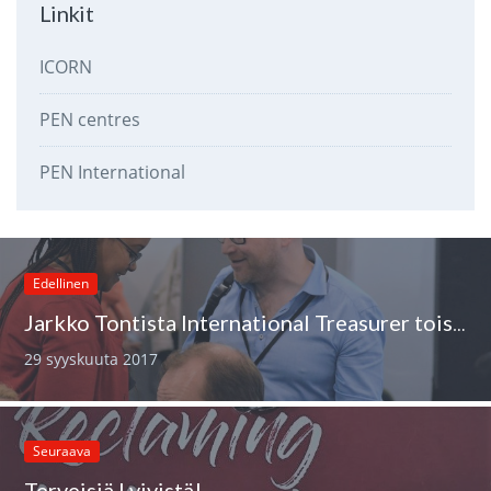
Linkit
ICORN
PEN centres
PEN International
Edellinen
Jarkko Tontista International Treasurer toiselle kaudelle
29 syyskuuta 2017
Seuraava
Terveisiä Lvivistä!