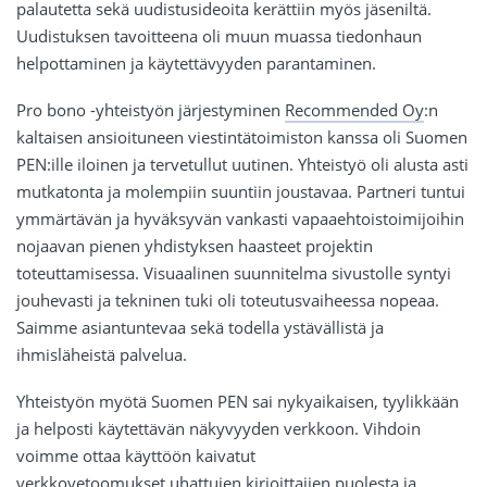
palautetta sekä uudistusideoita kerättiin myös jäseniltä.
Uudistuksen tavoitteena oli muun muassa tiedonhaun
helpottaminen ja käytettävyyden parantaminen.
Pro bono -yhteistyön järjestyminen
Recommended Oy
:n
kaltaisen ansioituneen viestintätoimiston kanssa oli Suomen
PEN:ille iloinen ja tervetullut uutinen. Yhteistyö oli alusta asti
mutkatonta ja molempiin suuntiin joustavaa. Partneri tuntui
ymmärtävän ja hyväksyvän vankasti vapaaehtoistoimijoihin
nojaavan pienen yhdistyksen haasteet projektin
toteuttamisessa. Visuaalinen suunnitelma sivustolle syntyi
jouhevasti ja tekninen tuki oli toteutusvaiheessa nopeaa.
Saimme asiantuntevaa sekä todella ystävällistä ja
ihmisläheistä palvelua.
Yhteistyön myötä Suomen PEN sai nykyaikaisen, tyylikkään
ja helposti käytettävän näkyvyyden verkkoon. Vihdoin
voimme ottaa käyttöön kaivatut
verkkovetoomukset
uhattujen kirjoittajien puolesta ja