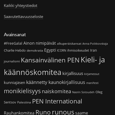
Kaikki yhteystiedot
Saavutettavuusseloste
Avainsanat
Ainon nimipäivät
#FreeGalal
alkuperäiskansat
Anna Politkovskaja
Egypti
Iran
Charlie Hebdo
ihmisoikeudet
demokratia
ICORN
Kieli- ja
Kansainvälinen PEN
journalismi
käännöskomitea
kirjallisuus
kirjamessut
käännetty kaunokirjallisuus
kunniajäsen
manifesti
monikielisyys
naiskomitea
Oleg
Nasrin Sotoudeh
PEN International
Sentsov
Palestiina
runous
Runo
saame
Rauhankomitea