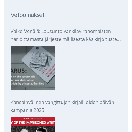
Vetoomukset
Valko-Venäjä: Lausunto vankilaviranomaisten
harjoittamasta järjestelmällisestä käsikirjoitusten
takavarikoinnista ja tuhoamisesta
Kansainvälinen vangittujen kirjailijoiden päivän
kampanja 2025