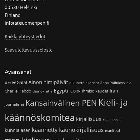
00530 Helsinki
Finland
info(at)suomenpen.fi
Kaikki yhteystiedot
Saavutettavuusseloste
Avainsanat
Ainon nimipäivät
#FreeGalal
alkuperäiskansat
Anna Politkovskaja
Egypti
Iran
Charlie Hebdo
ihmisoikeudet
demokratia
ICORN
Kieli- ja
Kansainvälinen PEN
journalismi
käännöskomitea
kirjallisuus
kirjamessut
käännetty kaunokirjallisuus
kunniajäsen
manifesti