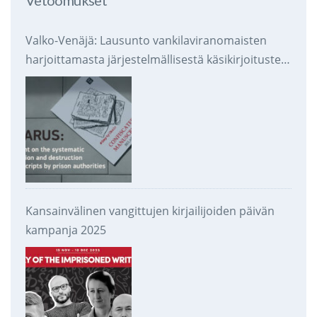
Vetoomukset
Valko-Venäjä: Lausunto vankilaviranomaisten
harjoittamasta järjestelmällisestä käsikirjoitusten
takavarikoinnista ja tuhoamisesta
Kansainvälinen vangittujen kirjailijoiden päivän
kampanja 2025