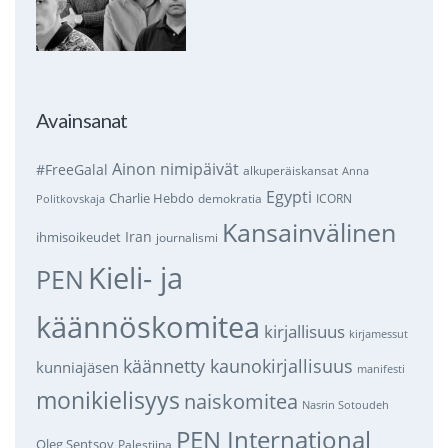
Avainsanat
Ainon nimipäivät
#FreeGalal
alkuperäiskansat
Anna
Egypti
Charlie Hebdo
demokratia
ICORN
Politkovskaja
Kansainvälinen
Iran
ihmisoikeudet
journalismi
Kieli- ja
PEN
käännöskomitea
kirjallisuus
kirjamessut
käännetty kaunokirjallisuus
kunniajäsen
manifesti
monikielisyys
naiskomitea
Nasrin Sotoudeh
PEN International
Oleg Sentsov
Palestiina