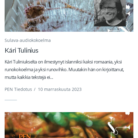
Sulava-audiokokoelma
Kári Tulinius
Kári Tuliniukselta on ilmestynyt islanniksi kaksi romaania, yksi
runokokoelma ja yksi runovihko. Muutakin hän on kirjoittanut,
mutta kaikkia tekstejä ei...
PEN Tiedotus
/
10 marraskuuta 2023