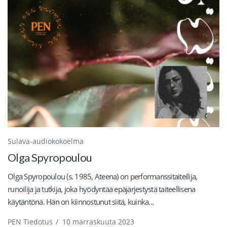
Sulava-audiokokoelma
Olga Spyropoulou
Olga Spyropoulou (s. 1985, Ateena) on performanssitaiteilija,
runoilija ja tutkija, joka hyödyntää epäjärjestystä taiteellisena
käytäntönä. Hän on kiinnostunut siitä, kuinka...
PEN Tiedotus
/
10 marraskuuta 2023