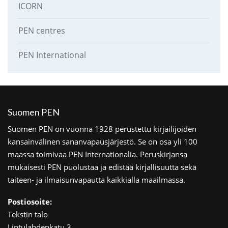
ICORN
PEN centres
PEN International
Suomen PEN
Suomen PEN on vuonna 1928 perustettu kirjailijoiden
kansainvälinen sananvapausjärjestö. Se on osa yli 100
maassa toimivaa PEN Internationalia. Peruskirjansa
mukaisesti PEN puolustaa ja edistää kirjallisuutta sekä
taiteen- ja ilmaisunvapautta kaikkialla maailmassa.
Postiosoite:
Tekstin talo
Lintulahdenkatu 3