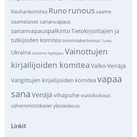
runous
Runo
saame
Rauhankomitea
sananvapaus
saamelaiset
sananvapauspalkinto
Tietokirjoittajien ja
tutkijoiden komitea
toimintakertomus
Turkki
Vainottujen
Ukraina
Uladzimir Njakljajeu
kirjailijoiden komitea
Valko-Venäjä
vapaa
Vangittujen kirjailijoiden komitea
sana
Venäjä
vihapuhe
vuosikokous
vähemmistökielet
yleiskokous
Linkit