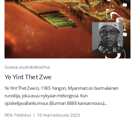
Sulava-audiokokoelma
Ye Yint Thet Zwe
Ye Yint Thet Zwe (s. 1965 Yangon, Myanmar) on burmalainen
runoilija, joka asuu nykyään Helsingissä. Kun
opiskelijavallankumous (Burman 8888 kansannousu)...
PEN Tiedotus
/
10 marraskuuta 2023