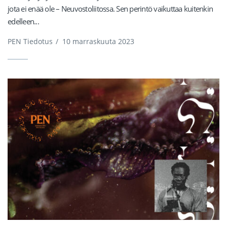
jota ei enää ole – Neuvostoliitossa. Sen perintö vaikuttaa kuitenkin
edelleen...
PEN Tiedotus
/
10 marraskuuta 2023