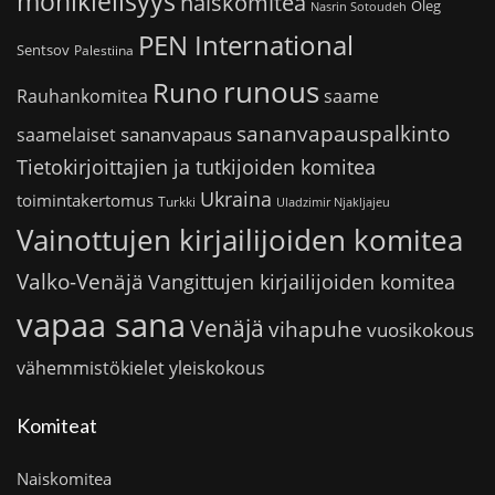
monikielisyys
naiskomitea
Oleg
Nasrin Sotoudeh
PEN International
Sentsov
Palestiina
runous
Runo
saame
Rauhankomitea
sananvapauspalkinto
sananvapaus
saamelaiset
Tietokirjoittajien ja tutkijoiden komitea
Ukraina
toimintakertomus
Turkki
Uladzimir Njakljajeu
Vainottujen kirjailijoiden komitea
Valko-Venäjä
Vangittujen kirjailijoiden komitea
vapaa sana
Venäjä
vihapuhe
vuosikokous
vähemmistökielet
yleiskokous
Komiteat
Naiskomitea