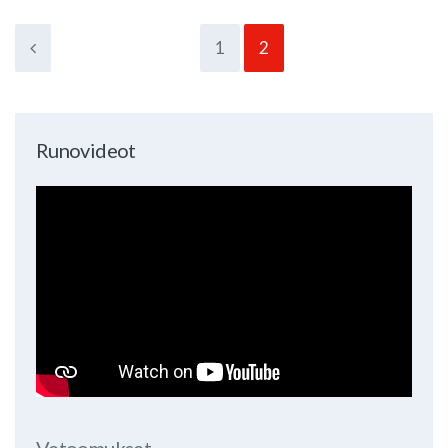
1
2
Runovideot