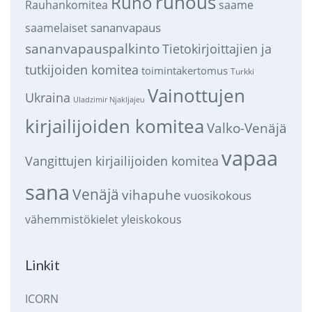
runous
Runo
saame
Rauhankomitea
sananvapaus
saamelaiset
sananvapauspalkinto
Tietokirjoittajien ja
tutkijoiden komitea
toimintakertomus
Turkki
Vainottujen
Ukraina
Uladzimir Njakljajeu
kirjailijoiden komitea
Valko-Venäjä
vapaa
Vangittujen kirjailijoiden komitea
sana
Venäjä
vihapuhe
vuosikokous
vähemmistökielet
yleiskokous
Linkit
ICORN