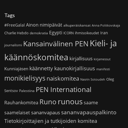
Tags
Ainon nimipäivät
#FreeGalal
alkuperäiskansat
Anna Politkovskaja
Egypti
Iran
Charlie Hebdo
ihmisoikeudet
demokratia
ICORN
Kieli- ja
Kansainvälinen PEN
journalismi
käännöskomitea
kirjallisuus
kirjamessut
käännetty kaunokirjallisuus
Kunniajäsen
manifesti
monikielisyys
naiskomitea
Oleg
Nasrin Sotoudeh
PEN International
Sentsov
Palestiina
runous
Runo
saame
Rauhankomitea
sananvapauspalkinto
sananvapaus
saamelaiset
Tietokirjoittajien ja tutkijoiden komitea