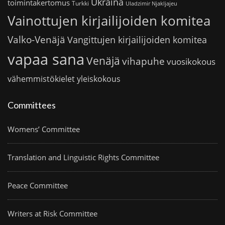
Ukraina
toimintakertomus
Turkki
Uladzimir Njakljajeu
Vainottujen kirjailijoiden komitea
Valko-Venäjä
Vangittujen kirjailijoiden komitea
vapaa sana
Venäjä
vihapuhe
vuosikokous
vähemmistökielet
yleiskokous
Committees
Womens’ Committee
Translation and Linguistic Rights Committee
Peace Committee
Writers at Risk Committee