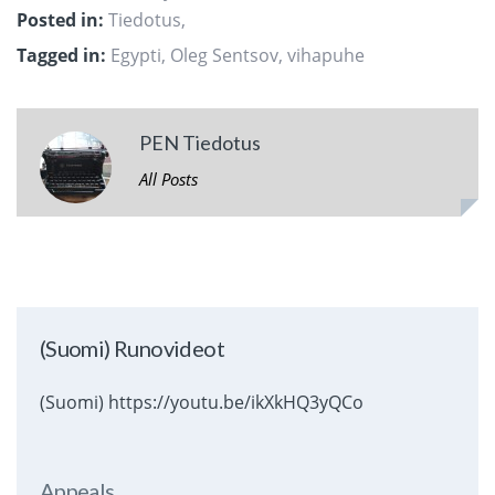
Posted in:
Tiedotus
,
Tagged in:
Egypti
,
Oleg Sentsov
,
vihapuhe
PEN Tiedotus
All Posts
(Suomi) Runovideot
(Suomi) https://youtu.be/ikXkHQ3yQCo
Appeals