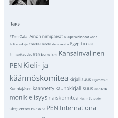
Tags
Ainon nimipäivät
#FreeGalal
alkuperäiskansat
Anna
Egypti
Charlie Hebdo
demokratia
ICORN
Politkovskaja
Kansainvälinen
Iran
ihmisoikeudet
journalismi
Kieli- ja
PEN
käännöskomitea
kirjallisuus
kirjamessut
käännetty kaunokirjallisuus
Kunniajäsen
manifesti
monikielisyys
naiskomitea
Nasrin Sotoudeh
PEN International
Oleg Sentsov
Palestiina