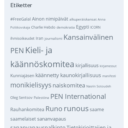
Etiketter
Ainon nimipäivät
#FreeGalal
alkuperäiskansat
Anna
Egypti
Charlie Hebdo
demokratia
ICORN
Politkovskaja
Kansainvälinen
Iran
ihmisoikeudet
journalismi
Kieli- ja
PEN
käännöskomitea
kirjallisuus
kirjamessut
käännetty kaunokirjallisuus
Kunniajäsen
manifesti
monikielisyys
naiskomitea
Nasrin Sotoudeh
PEN International
Oleg Sentsov
Palestiina
runous
Runo
saame
Rauhankomitea
sananvapaus
saamelaiset
sananvapauspalkinto
Tietokirjoittajien ja