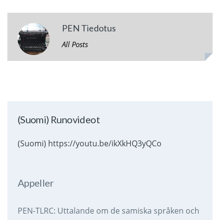
PEN Tiedotus
All Posts
(Suomi) Runovideot
(Suomi) https://youtu.be/ikXkHQ3yQCo
Appeller
PEN-TLRC: Uttalande om de samiska språken och