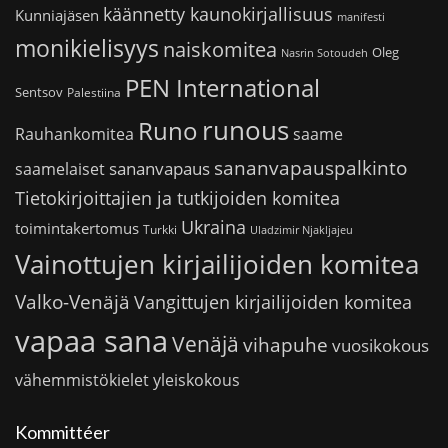
käännetty kaunokirjallisuus
Kunniajäsen
manifesti
monikielisyys
naiskomitea
Oleg
Nasrin Sotoudeh
PEN International
Sentsov
Palestiina
runous
Runo
saame
Rauhankomitea
sananvapauspalkinto
sananvapaus
saamelaiset
Tietokirjoittajien ja tutkijoiden komitea
Ukraina
toimintakertomus
Turkki
Uladzimir Njakljajeu
Vainottujen kirjailijoiden komitea
Valko-Venäjä
Vangittujen kirjailijoiden komitea
vapaa sana
Venäjä
vihapuhe
vuosikokous
vähemmistökielet
yleiskokous
Kommittéer