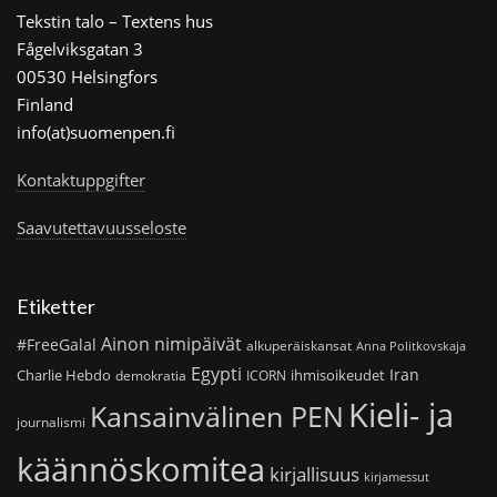
Tekstin talo – Textens hus
Fågelviksgatan 3
00530 Helsingfors
Finland
info(at)suomenpen.fi
Kontaktuppgifter
Saavutettavuusseloste
Etiketter
Ainon nimipäivät
#FreeGalal
alkuperäiskansat
Anna Politkovskaja
Egypti
Iran
Charlie Hebdo
ihmisoikeudet
demokratia
ICORN
Kieli- ja
Kansainvälinen PEN
journalismi
käännöskomitea
kirjallisuus
kirjamessut