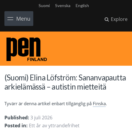
Suomi
Svenska
English
Menu
Explore
(Suomi) Elina Löfström: Sananvapautta
arkielämässä – autistin mietteitä
Tyvärr är denna artikel enbart tillgänglig på
Finska
.
Published:
3 juli 2026
Posted in:
Ett år av yttrandefrihet