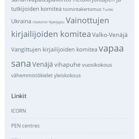
tutkijoiden komitea
toimintakertomus
Turkki
Vainottujen
Ukraina
Uladzimir Njakljajeu
kirjailijoiden komitea
Valko-Venäjä
vapaa
Vangittujen kirjailijoiden komitea
sana
Venäjä
vihapuhe
vuosikokous
vähemmistökielet
yleiskokous
Linkit
ICORN
PEN centres