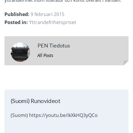
Published:
9 februari 2015
Posted in:
Yttrandefrihetspriset
PEN Tiedotus
All Posts
(Suomi) Runovideot
(Suomi) https://youtu.be/ikXkHQ3yQCo