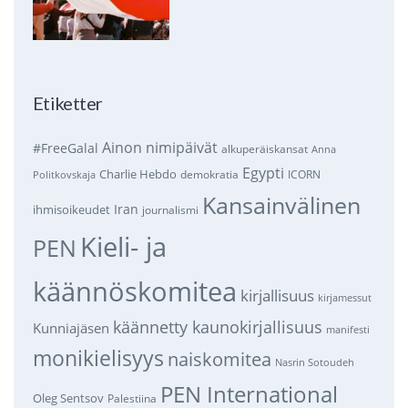
Etiketter
Ainon nimipäivät
#FreeGalal
alkuperäiskansat
Anna
Egypti
Charlie Hebdo
demokratia
ICORN
Politkovskaja
Kansainvälinen
Iran
ihmisoikeudet
journalismi
Kieli- ja
PEN
käännöskomitea
kirjallisuus
kirjamessut
käännetty kaunokirjallisuus
Kunniajäsen
manifesti
monikielisyys
naiskomitea
Nasrin Sotoudeh
PEN International
Oleg Sentsov
Palestiina