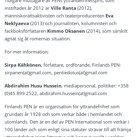
Tidigare mottagare av PENs yttrandefrihetspris, som
instiftades år 2012 är
Ville Ranta
(2012),
människorättsaktivisten och teaterproducenten
Eva
Neklyaeva
(2013) och journalisten, kolumnisten och
fackboksförfattaren
Kimmo Oksanen
(2014), som särskilt
ägnat sig åt romernas situation.
För mer information:
Sirpa Kähkönen
, författare, ordförande, Finlands PEN:
sirpanen(at)gmail.com, pentiedotus(at)gmail.com
Abdirahim Husu Hussein
, mediapersonal, politiker: +358
(0)45 899 2522, abdirahim.hussein(at)gmail.com
Finlands PEN är en organisation för yttrandefrihet som
grundats år 1928 och som verkar både i hemlandet och
utomlands. Den är en del av PEN International som verkar i
100 länder och som enligt sina statuter strävar till att främja
yttrandefrihet inom litteratur och konst överallt i världen.