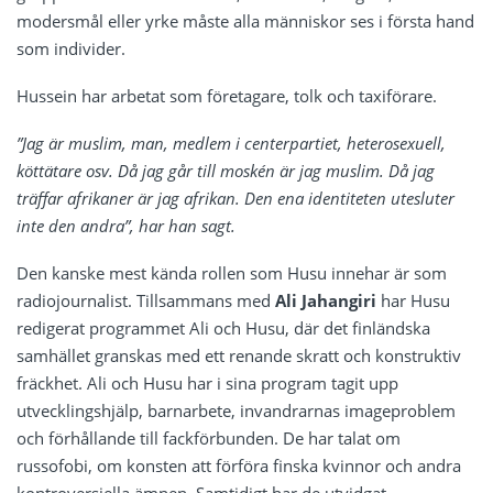
modersmål eller yrke måste alla människor ses i första hand
som individer.
Hussein har arbetat som företagare, tolk och taxiförare.
”Jag är muslim, man, medlem i centerpartiet, heterosexuell,
köttätare osv. Då jag går till moskén är jag muslim. Då jag
träffar afrikaner är jag afrikan. Den ena identiteten utesluter
inte den andra”, har han sagt.
Den kanske mest kända rollen som Husu innehar är som
radiojournalist. Tillsammans med
Ali Jahangiri
har Husu
redigerat programmet Ali och Husu, där det finländska
samhället granskas med ett renande skratt och konstruktiv
fräckhet. Ali och Husu har i sina program tagit upp
utvecklingshjälp, barnarbete, invandrarnas imageproblem
och förhållande till fackförbunden. De har talat om
russofobi, om konsten att förföra finska kvinnor och andra
kontroversiella ämnen. Samtidigt har de utvidgat