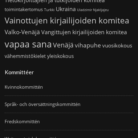
Ukraina
toimintakertomus
Turkki
Uladzimir Njakljajeu
Vainottujen kirjailijoiden komitea
Valko-Venäjä
Vangittujen kirjailijoiden komitea
vapaa sana
Venäjä
vihapuhe
vuosikokous
vähemmistökielet
yleiskokous
Kommittéer
Kvinnokommittén
Språk- och översättningskommittén
Fredskommittén