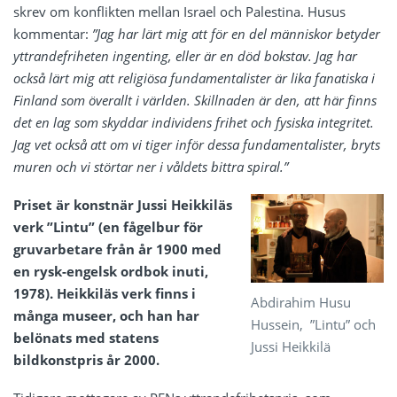
skrev om konflikten mellan Israel och Palestina. Husus
kommentar:
”Jag har lärt mig att för en del människor betyder
yttrandefriheten ingenting, eller är en död bokstav. Jag har
också lärt mig att religiösa fundamentalister är lika fanatiska i
Finland som överallt i världen. Skillnaden är den, att här finns
det en lag som skyddar individens frihet och fysiska integritet.
Jag vet också att om vi tiger inför dessa fundamentalister, bryts
muren och vi störtar ner i våldets bittra spiral.”
Priset är konstnär Jussi Heikkiläs
verk ”Lintu” (en fågelbur för
gruvarbetare från år 1900 med
en rysk-engelsk ordbok inuti,
1978). Heikkiläs verk finns i
Abdirahim Husu
många museer, och han har
Hussein, ”Lintu” och
belönats med statens
Jussi Heikkilä
bildkonstpris år 2000.