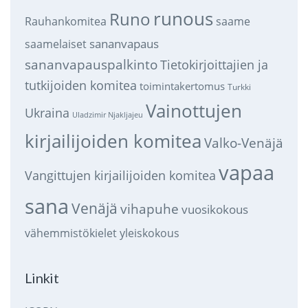
runous
Runo
saame
Rauhankomitea
sananvapaus
saamelaiset
sananvapauspalkinto
Tietokirjoittajien ja
tutkijoiden komitea
toimintakertomus
Turkki
Vainottujen
Ukraina
Uladzimir Njakljajeu
kirjailijoiden komitea
Valko-Venäjä
vapaa
Vangittujen kirjailijoiden komitea
sana
Venäjä
vihapuhe
vuosikokous
vähemmistökielet
yleiskokous
Linkit