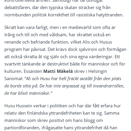
debattsfären, där den typiska skalan sträcker sig från
normbunden politisk korrekthet till rasistiska hatyttranden.
Skratt kan vara farligt, men i en medievärld som ofta är
trång och till och med våldsam, har skrattet också en
renande och befriande funktion, vilket Alis och Husus
program har påvisat. Det krävs dock självironi och förmågan
att också skratta åt sig själv och sina egna värderingar. Ett
svartvitt tänkande är destruktivt både för människor och för
kulturen. Essäisten
Matti Mäkelä
skrev i Helsingin
Sanomat: ”
Ali och Husu har helt fräckt avstått från den plats
de borde sitta på. De har inte anpassat sig till invandrarrollen,
de har blivit människor.”
Husu Hussein verkar i politiken och har där fått erfara hur
relativ den finländska yttrandefriheten kan te sig. Samma
människor som skrev positivt om hans blogg om
partiordföranden, ifrågasatte hans yttrandefrihet då han