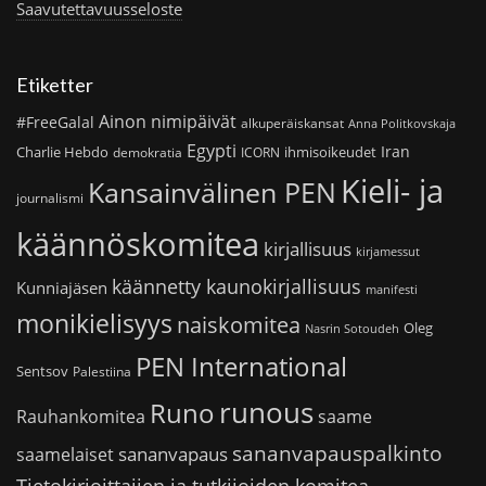
Saavutettavuusseloste
Etiketter
Ainon nimipäivät
#FreeGalal
alkuperäiskansat
Anna Politkovskaja
Egypti
Iran
Charlie Hebdo
ihmisoikeudet
demokratia
ICORN
Kieli- ja
Kansainvälinen PEN
journalismi
käännöskomitea
kirjallisuus
kirjamessut
käännetty kaunokirjallisuus
Kunniajäsen
manifesti
monikielisyys
naiskomitea
Oleg
Nasrin Sotoudeh
PEN International
Sentsov
Palestiina
runous
Runo
saame
Rauhankomitea
sananvapauspalkinto
sananvapaus
saamelaiset
Tietokirjoittajien ja tutkijoiden komitea