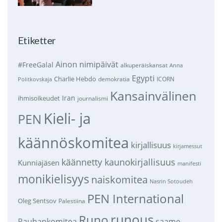
Etiketter
Ainon nimipäivät
#FreeGalal
alkuperäiskansat
Anna
Egypti
Charlie Hebdo
demokratia
ICORN
Politkovskaja
Kansainvälinen
Iran
ihmisoikeudet
journalismi
Kieli- ja
PEN
käännöskomitea
kirjallisuus
kirjamessut
käännetty kaunokirjallisuus
Kunniajäsen
manifesti
monikielisyys
naiskomitea
Nasrin Sotoudeh
PEN International
Oleg Sentsov
Palestiina
runous
Runo
saame
Rauhankomitea