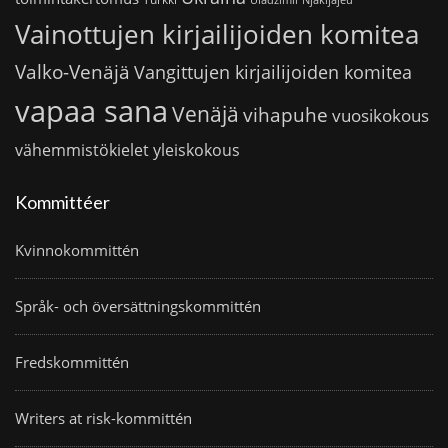
Vainottujen kirjailijoiden komitea
Valko-Venäjä
Vangittujen kirjailijoiden komitea
vapaa sana
Venäjä
vihapuhe
vuosikokous
vähemmistökielet
yleiskokous
Kommittéer
Kvinnokommittén
Språk- och översättningskommittén
Fredskommittén
Writers at risk-kommittén