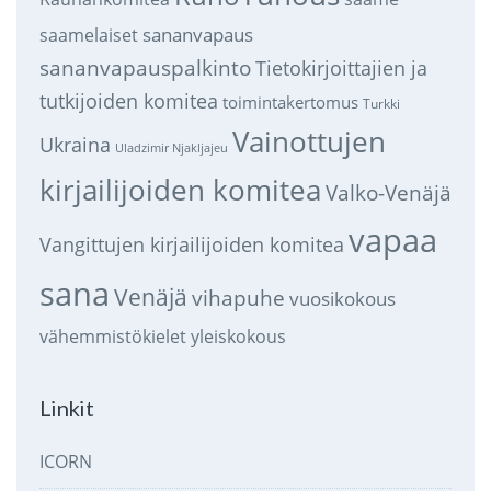
sananvapaus
saamelaiset
sananvapauspalkinto
Tietokirjoittajien ja
tutkijoiden komitea
toimintakertomus
Turkki
Vainottujen
Ukraina
Uladzimir Njakljajeu
kirjailijoiden komitea
Valko-Venäjä
vapaa
Vangittujen kirjailijoiden komitea
sana
Venäjä
vihapuhe
vuosikokous
vähemmistökielet
yleiskokous
Linkit
ICORN