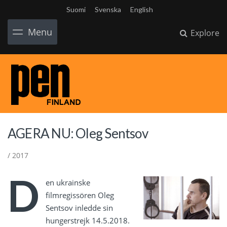
Suomi
Svenska
English
Menu
Explore
AGERA NU: Oleg Sentsov
/ 2017
D
en ukrainske
filmregissören Oleg
Sentsov inledde sin
hungerstrejk 14.5.2018.