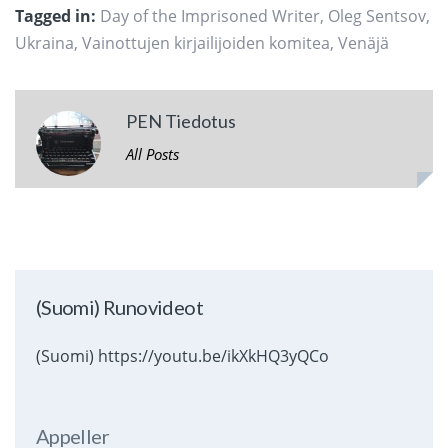
Tagged in:
Day of the Imprisoned Writer
,
Oleg Sentsov
,
Ukraina
,
Vainottujen kirjailijoiden komitea
,
Venäjä
PEN Tiedotus
All Posts
(Suomi) Runovideot
(Suomi) https://youtu.be/ikXkHQ3yQCo
Appeller