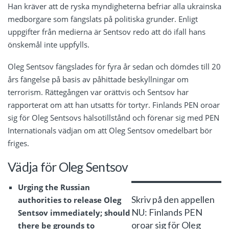
Han kräver att de ryska myndigheterna befriar alla ukrainska
medborgare som fängslats på politiska grunder. Enligt
uppgifter från medierna är Sentsov redo att dö ifall hans
önskemål inte uppfylls.
Oleg Sentsov fängslades för fyra år sedan och dömdes till 20
års fängelse på basis av påhittade beskyllningar om
terrorism. Rättegången var orättvis och Sentsov har
rapporterat om att han utsatts för tortyr. Finlands PEN oroar
sig för Oleg Sentsovs hälsotillstånd och förenar sig med PEN
Internationals vädjan om att Oleg Sentsov omedelbart bör
friges.
Vädja för Oleg Sentsov
Urging the Russian
Skriv på den appellen
authorities to release Oleg
NU: Finlands PEN
Sentsov immediately; should
oroar sig för Oleg
there be grounds to