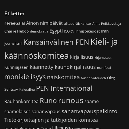
Etiketter
Ainon nimipäivät
#FreeGalal
alkuperäiskansat
Anna Politkovskaja
Egypti
Iran
Charlie Hebdo
ihmisoikeudet
demokratia
ICORN
Kieli- ja
Kansainvälinen PEN
journalismi
käännöskomitea
kirjallisuus
kirjamessut
käännetty kaunokirjallisuus
Kunniajäsen
manifesti
monikielisyys
naiskomitea
Oleg
Nasrin Sotoudeh
PEN International
Sentsov
Palestiina
runous
Runo
saame
Rauhankomitea
sananvapauspalkinto
sananvapaus
saamelaiset
Tietokirjoittajien ja tutkijoiden komitea
Ukraina
toimintakertomus
Turkki
Uladzimir Njakljajeu