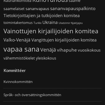
saame
Rauhankomitea
sananvapauspalkinto
sananvapaus
saamelaiset
Tietokirjoittajien ja tutkijoiden komitea
Ukraina
toimintakertomus
Turkki
Uladzimir Njakljajeu
Vainottujen kirjailijoiden komitea
Valko-Venäjä
Vangittujen kirjailijoiden komitea
vapaa sana
Venäjä
vihapuhe
vuosikokous
vähemmistökielet
yleiskokous
Kommittéer
Kvinnokommittén
Språk- och översättningskommittén