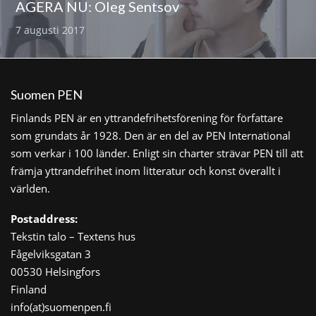
AGERA NU: Oleg Sentsov
7 augusti 2017
Suomen PEN
Finlands PEN är en yttrandefrihetsförening för författare
som grundats år 1928. Den är en del av PEN International
som verkar i 100 länder. Enligt sin charter strävar PEN till att
främja yttrandefrihet inom litteratur och konst överallt i
världen.
Postaddress:
Tekstin talo – Textens hus
Fågelviksgatan 3
00530 Helsingfors
Finland
info(at)suomenpen.fi