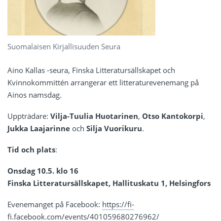
Suomalaisen Kirjallisuuden Seura
Aino Kallas -seura, Finska Litteratursällskapet och
Kvinnokommittén arrangerar ett litteraturevenemang på
Ainos namsdag.
Uppträdare:
Vilja-Tuulia Huotarinen
,
Otso Kantokorpi
,
Jukka Laajarinne
och
Silja Vuorikuru
.
Tid och plats
:
Onsdag 10.5. klo 16
Finska Litteratursällskapet, Hallituskatu 1, Helsingfors
Evenemanget på Facebook:
https://fi-
fi.facebook.com/events/401059680276962/