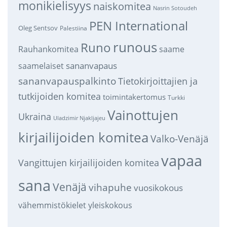
monikielisyys
naiskomitea
Nasrin Sotoudeh
PEN International
Oleg Sentsov
Palestiina
runous
Runo
saame
Rauhankomitea
sananvapaus
saamelaiset
sananvapauspalkinto
Tietokirjoittajien ja
tutkijoiden komitea
toimintakertomus
Turkki
Vainottujen
Ukraina
Uladzimir Njakljajeu
kirjailijoiden komitea
Valko-Venäjä
vapaa
Vangittujen kirjailijoiden komitea
sana
Venäjä
vihapuhe
vuosikokous
vähemmistökielet
yleiskokous