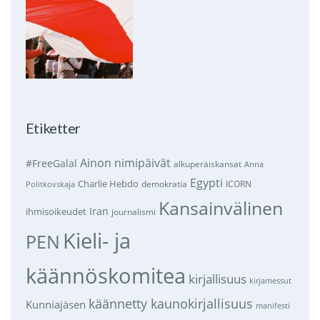
Etiketter
Ainon nimipäivät
#FreeGalal
alkuperäiskansat
Anna
Egypti
Charlie Hebdo
demokratia
ICORN
Politkovskaja
Kansainvälinen
Iran
ihmisoikeudet
journalismi
Kieli- ja
PEN
käännöskomitea
kirjallisuus
kirjamessut
käännetty kaunokirjallisuus
Kunniajäsen
manifesti