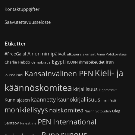
Kontaktuppgifter
Saavutettavuusseloste
Etiketter
Ainon nimipäivät
#FreeGalal
alkuperäiskansat
Anna Politkovskaja
Egypti
Iran
Charlie Hebdo
ihmisoikeudet
demokratia
ICORN
Kieli- ja
Kansainvälinen PEN
journalismi
käännöskomitea
kirjallisuus
kirjamessut
käännetty kaunokirjallisuus
Kunniajäsen
manifesti
monikielisyys
naiskomitea
Oleg
Nasrin Sotoudeh
PEN International
Sentsov
Palestiina
runous
Runo