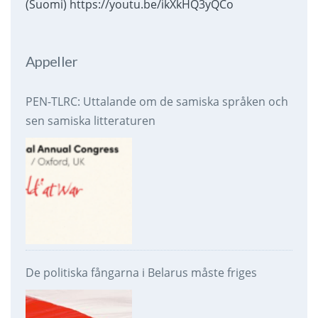
(Suomi) https://youtu.be/ikXkHQ3yQCo
Appeller
PEN-TLRC: Uttalande om de samiska språken och
sen samiska litteraturen
De politiska fångarna i Belarus måste friges