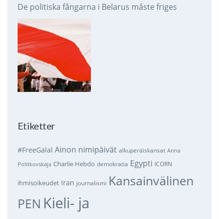
De politiska fångarna i Belarus måste friges
Etiketter
Ainon nimipäivät
#FreeGalal
alkuperäiskansat
Anna
Egypti
Charlie Hebdo
demokratia
ICORN
Politkovskaja
Kansainvälinen
Iran
ihmisoikeudet
journalismi
Kieli- ja
PEN