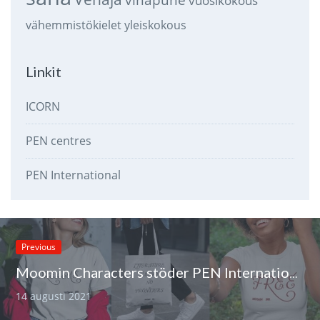
vuosikokous
vähemmistökielet
yleiskokous
Linkit
ICORN
PEN centres
PEN International
Previous
Moomin Characters stöder PEN Internationals hundraårsjubileum
14 augusti 2021