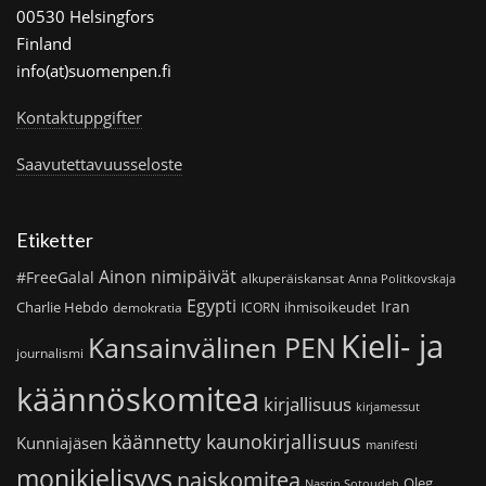
00530 Helsingfors
Finland
info(at)suomenpen.fi
Kontaktuppgifter
Saavutettavuusseloste
Etiketter
Ainon nimipäivät
#FreeGalal
alkuperäiskansat
Anna Politkovskaja
Egypti
Iran
Charlie Hebdo
ihmisoikeudet
demokratia
ICORN
Kieli- ja
Kansainvälinen PEN
journalismi
käännöskomitea
kirjallisuus
kirjamessut
käännetty kaunokirjallisuus
Kunniajäsen
manifesti
monikielisyys
naiskomitea
Oleg
Nasrin Sotoudeh