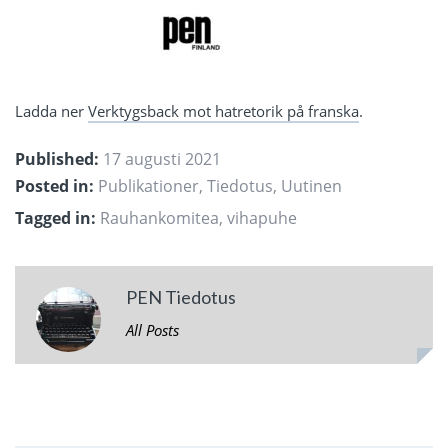
Ladda ner
Verktygsback mot hatretorik på franska
.
Published:
17 augusti 2021
Posted in:
Publikationer
,
Tiedotus
,
Uutinen
Tagged in:
Rauhankomitea
,
vihapuhe
PEN Tiedotus
All Posts