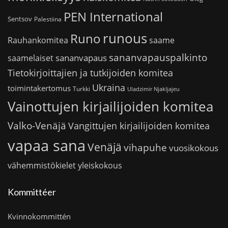
PEN International
Sentsov
Palestiina
runous
Runo
saame
Rauhankomitea
sananvapauspalkinto
sananvapaus
saamelaiset
Tietokirjoittajien ja tutkijoiden komitea
Ukraina
toimintakertomus
Turkki
Uladzimir Njakljajeu
Vainottujen kirjailijoiden komitea
Valko-Venäjä
Vangittujen kirjailijoiden komitea
vapaa sana
Venäjä
vihapuhe
vuosikokous
vähemmistökielet
yleiskokous
Kommittéer
Kvinnokommittén