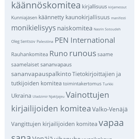
käännöskomitea
kirjallisuus
kirjamessut
käännetty kaunokirjallisuus
Kunniajäsen
manifesti
monikielisyys
naiskomitea
Nasrin Sotoudeh
PEN International
Oleg Sentsov
Palestiina
runous
Runo
saame
Rauhankomitea
sananvapaus
saamelaiset
sananvapauspalkinto
Tietokirjoittajien ja
tutkijoiden komitea
toimintakertomus
Turkki
Vainottujen
Ukraina
Uladzimir Njakljajeu
kirjailijoiden komitea
Valko-Venäjä
vapaa
Vangittujen kirjailijoiden komitea
sana
Venäjä
vihapuhe