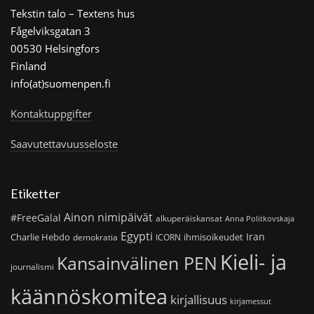
Tekstin talo – Textens hus
Fågelviksgatan 3
00530 Helsingfors
Finland
info(at)suomenpen.fi
Kontaktuppgifter
Saavutettavuusseloste
Etiketter
Ainon nimipäivät
#FreeGalal
alkuperäiskansat
Anna Politkovskaja
Egypti
Iran
Charlie Hebdo
ihmisoikeudet
demokratia
ICORN
Kieli- ja
Kansainvälinen PEN
journalismi
käännöskomitea
kirjallisuus
kirjamessut