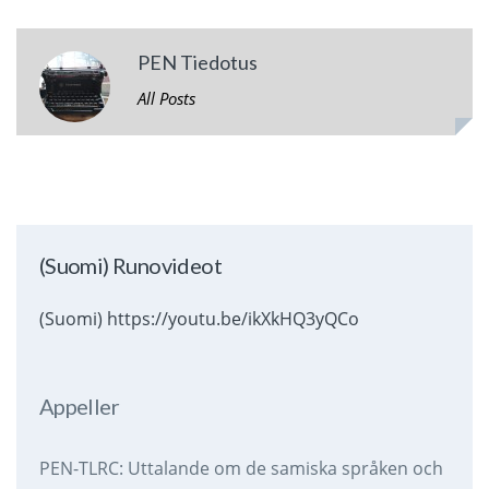
PEN Tiedotus
All Posts
(Suomi) Runovideot
(Suomi) https://youtu.be/ikXkHQ3yQCo
Appeller
PEN-TLRC: Uttalande om de samiska språken och