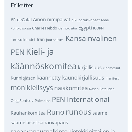
Etiketter
Ainon nimipäivät
#FreeGalal
alkuperäiskansat
Anna
Egypti
Charlie Hebdo
demokratia
ICORN
Politkovskaja
Kansainvälinen
Iran
ihmisoikeudet
journalismi
Kieli- ja
PEN
käännöskomitea
kirjallisuus
kirjamessut
käännetty kaunokirjallisuus
Kunniajäsen
manifesti
monikielisyys
naiskomitea
Nasrin Sotoudeh
PEN International
Oleg Sentsov
Palestiina
runous
Runo
saame
Rauhankomitea
sananvapaus
saamelaiset
sananvapauspalkinto
Tietokirjoittajien ja