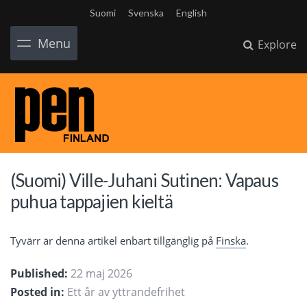
Suomi
Svenska
English
Menu
Explore
(Suomi) Ville-Juhani Sutinen: Vapaus
puhua tappajien kieltä
Tyvärr är denna artikel enbart tillgänglig på
Finska
.
Published:
22 maj 2026
Posted in:
Ett år av yttrandefrihet