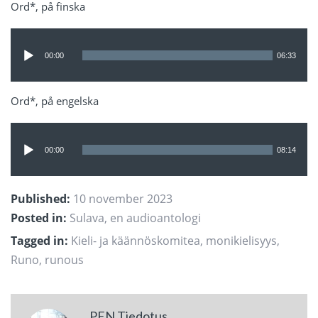
Ord*, på finska
Ljudspelare
00:00
06:33
Ord*, på engelska
Ljudspelare
00:00
08:14
Published:
10 november 2023
Posted in:
Sulava, en audioantologi
Tagged in:
Kieli- ja käännöskomitea
,
monikielisyys
,
Runo
,
runous
PEN Tiedotus