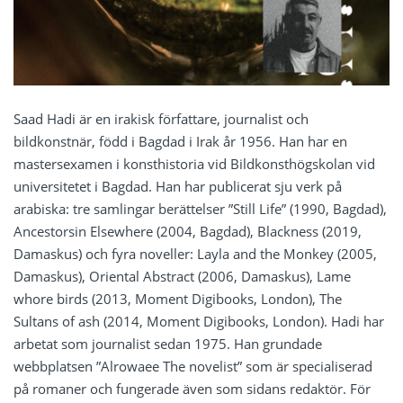
Saad Hadi är en irakisk författare, journalist och
bildkonstnär, född i Bagdad i Irak år 1956. Han har en
mastersexamen i konsthistoria vid Bildkonsthögskolan vid
universitetet i Bagdad. Han har publicerat sju verk på
arabiska: tre samlingar berättelser ”Still Life” (1990, Bagdad),
Ancestorsin Elsewhere (2004, Bagdad), Blackness (2019,
Damaskus) och fyra noveller: Layla and the Monkey (2005,
Damaskus), Oriental Abstract (2006, Damaskus), Lame
whore birds (2013, Moment Digibooks, London), The
Sultans of ash (2014, Moment Digibooks, London). Hadi har
arbetat som journalist sedan 1975. Han grundade
webbplatsen ”Alrowaee The novelist” som är specialiserad
på romaner och fungerade även som sidans redaktör. För