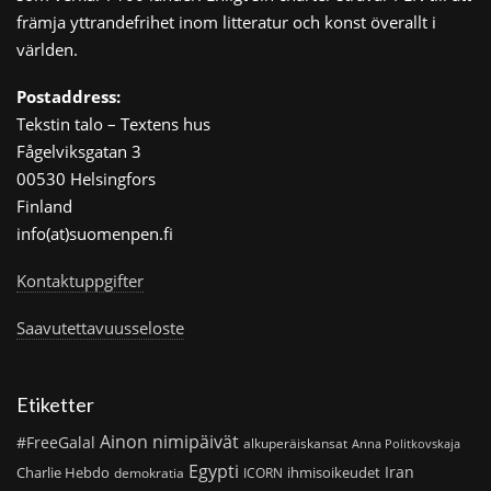
främja yttrandefrihet inom litteratur och konst överallt i
världen.
Postaddress:
Tekstin talo – Textens hus
Fågelviksgatan 3
00530 Helsingfors
Finland
info(at)suomenpen.fi
Kontaktuppgifter
Saavutettavuusseloste
Etiketter
Ainon nimipäivät
#FreeGalal
alkuperäiskansat
Anna Politkovskaja
Egypti
Iran
Charlie Hebdo
ihmisoikeudet
demokratia
ICORN