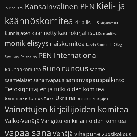
Kieli- ja
Kansainvälinen PEN
journalismi
käännöskomitea
kirjallisuus
kirjamessut
käännetty kaunokirjallisuus
Kunniajäsen
manifesti
monikielisyys
naiskomitea
Oleg
Nasrin Sotoudeh
PEN International
Sentsov
Palestiina
runous
Runo
saame
Rauhankomitea
sananvapauspalkinto
sananvapaus
saamelaiset
Tietokirjoittajien ja tutkijoiden komitea
Ukraina
toimintakertomus
Turkki
Uladzimir Njakljajeu
Vainottujen kirjailijoiden komitea
Valko-Venäjä
Vangittujen kirjailijoiden komitea
vapaa sana
Venäjä
vihapuhe
vuosikokous