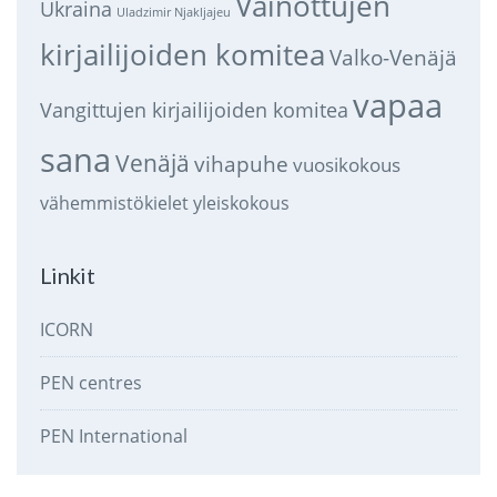
Vainottujen
Ukraina
Uladzimir Njakljajeu
kirjailijoiden komitea
Valko-Venäjä
vapaa
Vangittujen kirjailijoiden komitea
sana
Venäjä
vihapuhe
vuosikokous
vähemmistökielet
yleiskokous
Linkit
ICORN
PEN centres
PEN International