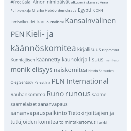
Ainon nimipäivät
#FreeGalal
alkuperäiskansat
Anna
Egypti
Charlie Hebdo
demokratia
ICORN
Politkovskaja
Kansainvälinen
Iran
ihmisoikeudet
journalismi
Kieli- ja
PEN
käännöskomitea
kirjallisuus
kirjamessut
käännetty kaunokirjallisuus
Kunniajäsen
manifesti
monikielisyys
naiskomitea
Nasrin Sotoudeh
PEN International
Oleg Sentsov
Palestiina
runous
Runo
saame
Rauhankomitea
sananvapaus
saamelaiset
sananvapauspalkinto
Tietokirjoittajien ja
tutkijoiden komitea
toimintakertomus
Turkki