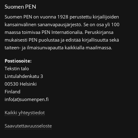
Suomen PEN
Suomen PEN on vuonna 1928 perustettu kirjailijoiden
kansainvälinen sananvapausjärjestö. Se on osa yli 100
maassa toimivaa PEN Internationalia. Peruskirjansa
mukaisesti PEN puolustaa ja edistää kirjallisuutta sekä
taiteen- ja ilmaisunvapautta kaikkialla maailmassa.
Postiosoite:
Tekstin talo
Lintulahdenkatu 3
00530 Helsinki
Finland
info(at)suomenpen.fi
Kaikki yhteystiedot
Saavutettavuusseloste