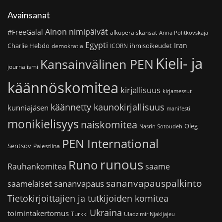
Avainsanat
Ainon nimipäivät
#FreeGalal
alkuperäiskansat
Anna Politkovskaja
Egypti
Iran
Charlie Hebdo
ihmisoikeudet
demokratia
ICORN
Kieli- ja
Kansainvälinen PEN
journalismi
käännöskomitea
kirjallisuus
kirjamessut
käännetty kaunokirjallisuus
kunniajäsen
manifesti
monikielisyys
naiskomitea
Oleg
Nasrin Sotoudeh
PEN International
Sentsov
Palestiina
runous
Runo
saame
Rauhankomitea
sananvapauspalkinto
sananvapaus
saamelaiset
Tietokirjoittajien ja tutkijoiden komitea
Ukraina
toimintakertomus
Turkki
Uladzimir Njakljajeu