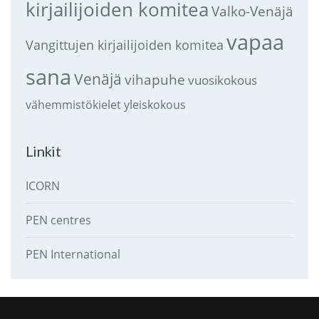
kirjailijoiden komitea
Valko-Venäjä
vapaa
Vangittujen kirjailijoiden komitea
sana
Venäjä
vihapuhe
vuosikokous
vähemmistökielet
yleiskokous
Linkit
ICORN
PEN centres
PEN International