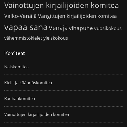
Vainottujen kirjailijoiden komitea
Valko-Venäjä
Vangittujen kirjailijoiden komitea
vapaa sana
Venäjä
vihapuhe
vuosikokous
vähemmistökielet
yleiskokous
Komiteat
Naiskomitea
Kieli- ja käännöskomitea
Rauhankomitea
Vainottujen kirjailijoiden komitea