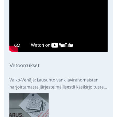
Vetoomukset
Valko-Venäjä: Lausunto vankilaviranomaisten
harjoittamasta järjestelmällisestä käsikirjoitusten
takavarikoinnista ja tuhoamisesta