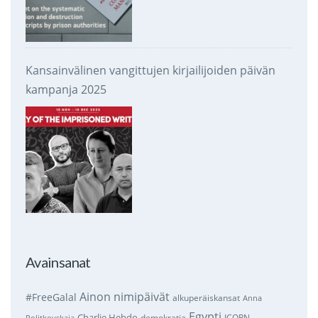
Kansainvälinen vangittujen kirjailijoiden päivän
kampanja 2025
Avainsanat
Ainon nimipäivät
#FreeGalal
alkuperäiskansat
Anna
Egypti
Charlie Hebdo
demokratia
ICORN