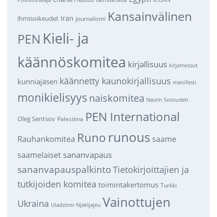
Politkovskaja
Kansainvälinen
Iran
ihmisoikeudet
journalismi
Kieli- ja
PEN
käännöskomitea
kirjallisuus
kirjamessut
käännetty kaunokirjallisuus
kunniajäsen
manifesti
monikielisyys
naiskomitea
Nasrin Sotoudeh
PEN International
Oleg Sentsov
Palestiina
runous
Runo
saame
Rauhankomitea
sananvapaus
saamelaiset
sananvapauspalkinto
Tietokirjoittajien ja
tutkijoiden komitea
toimintakertomus
Turkki
Vainottujen
Ukraina
Uladzimir Njakljajeu