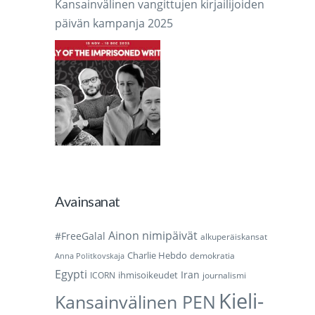
Kansainvälinen vangittujen kirjailijoiden
päivän kampanja 2025
Avainsanat
Ainon nimipäivät
#FreeGalal
alkuperäiskansat
Charlie Hebdo
demokratia
Anna Politkovskaja
Egypti
Iran
ihmisoikeudet
ICORN
journalismi
Kieli-
Kansainvälinen PEN