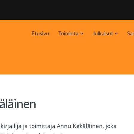
Avaa
Avaa
Etusivu
Toiminta
Julkaisut
Sa
alavalikko
alavali
äläinen
kirjailija ja toimittaja Annu Kekäläinen, joka