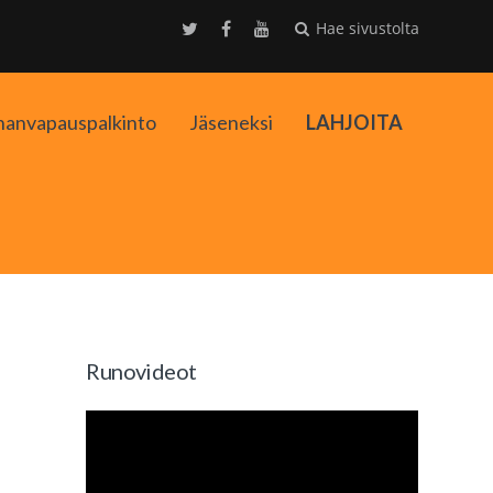
Hae sivustolta
nanvapauspalkinto
Jäseneksi
LAHJOITA
kko
Runovideot