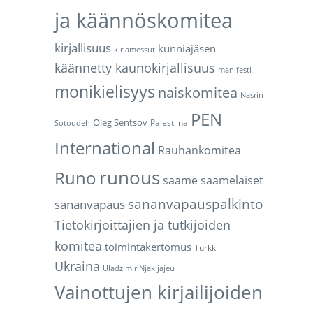
ja käännöskomitea
kirjallisuus
kunniajäsen
kirjamessut
käännetty kaunokirjallisuus
manifesti
monikielisyys
naiskomitea
Nasrin
PEN
Oleg Sentsov
Palestiina
Sotoudeh
International
Rauhankomitea
runous
Runo
saame
saamelaiset
sananvapauspalkinto
sananvapaus
Tietokirjoittajien ja tutkijoiden
komitea
toimintakertomus
Turkki
Ukraina
Uladzimir Njakljajeu
Vainottujen kirjailijoiden