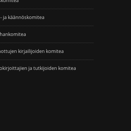
skomitea
i- ja käännöskomitea
hankomitea
ottujen kirjailijoiden komitea
okirjoittajien ja tutkijoiden komitea