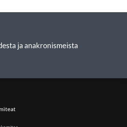
esta ja anakronismeista
miteat