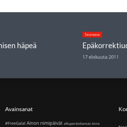
Seuraava
misen häpeä
Epäkorrektiud
17 elokuuta 2011
Avainsanat
Ko
Ainon nimipäivät
#FreeGalal
alkuperäiskansat
Anna