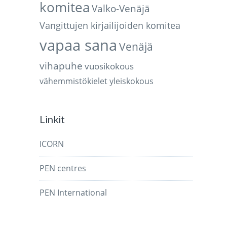
komitea
Valko-Venäjä
Vangittujen kirjailijoiden komitea
vapaa sana
Venäjä
vihapuhe
vuosikokous
vähemmistökielet
yleiskokous
Linkit
ICORN
PEN centres
PEN International