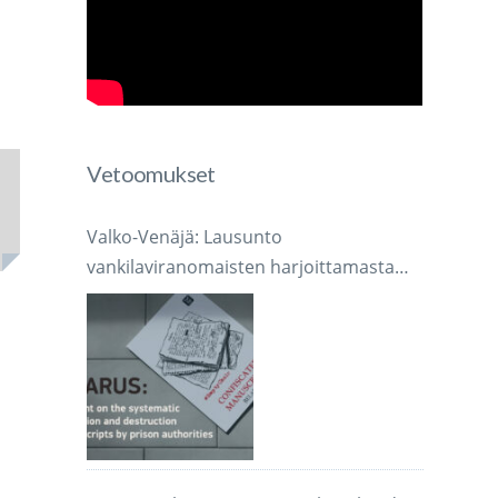
Vetoomukset
Valko-Venäjä: Lausunto
vankilaviranomaisten harjoittamasta
järjestelmällisestä käsikirjoitusten
takavarikoinnista ja tuhoamisesta