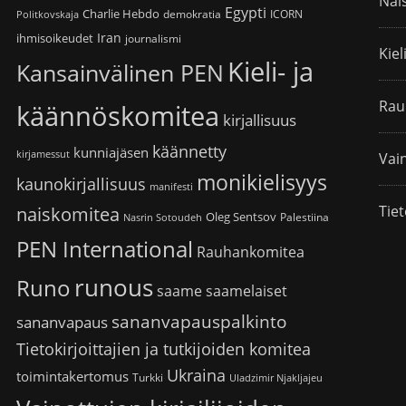
Nai
Egypti
Charlie Hebdo
demokratia
ICORN
Politkovskaja
Iran
ihmisoikeudet
journalismi
Kiel
Kieli- ja
Kansainvälinen PEN
Rau
käännöskomitea
kirjallisuus
käännetty
kunniajäsen
kirjamessut
Vain
monikielisyys
kaunokirjallisuus
manifesti
Tiet
naiskomitea
Oleg Sentsov
Palestiina
Nasrin Sotoudeh
PEN International
Rauhankomitea
runous
Runo
saame
saamelaiset
sananvapauspalkinto
sananvapaus
Tietokirjoittajien ja tutkijoiden komitea
Ukraina
toimintakertomus
Turkki
Uladzimir Njakljajeu