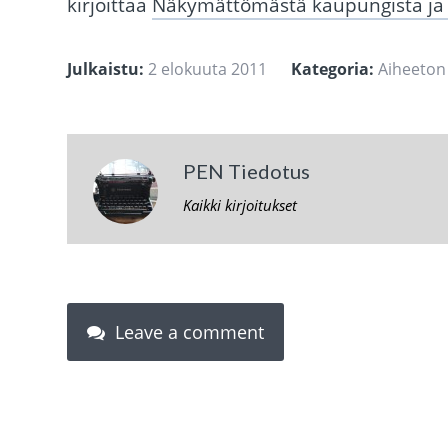
kirjoittaa
Näkymättömästä kaupungista ja k
Julkaistu:
2 elokuuta 2011
Kategoria:
Aiheeton
PEN Tiedotus
Kaikki kirjoitukset
Leave a comment