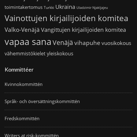
Ukraina
toimintakertomus
Turkki
Uladzimir Njakljajeu
Vainottujen kirjailijoiden komitea
Valko-Venäjä
Vangittujen kirjailijoiden komitea
vapaa sana
Venäjä
vihapuhe
vuosikokous
vähemmistökielet
yleiskokous
Kommittéer
Kvinnokommittén
Språk- och översättningskommittén
Fredskommittén
Writers at risk-kommittén