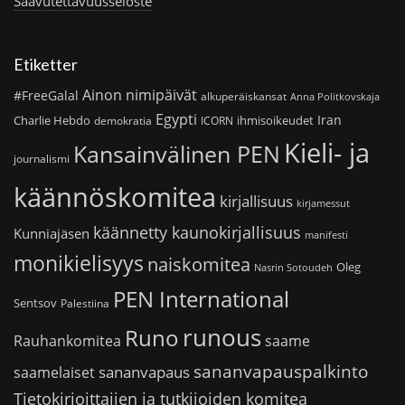
Saavutettavuusseloste
Etiketter
Ainon nimipäivät
#FreeGalal
alkuperäiskansat
Anna Politkovskaja
Egypti
Iran
Charlie Hebdo
ihmisoikeudet
demokratia
ICORN
Kieli- ja
Kansainvälinen PEN
journalismi
käännöskomitea
kirjallisuus
kirjamessut
käännetty kaunokirjallisuus
Kunniajäsen
manifesti
monikielisyys
naiskomitea
Oleg
Nasrin Sotoudeh
PEN International
Sentsov
Palestiina
runous
Runo
saame
Rauhankomitea
sananvapauspalkinto
sananvapaus
saamelaiset
Tietokirjoittajien ja tutkijoiden komitea