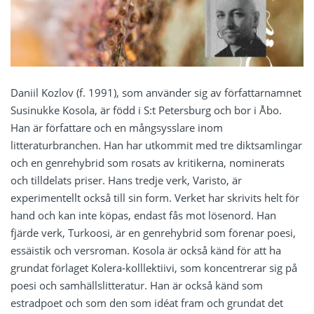
Daniil Kozlov (f. 1991), som använder sig av författarnamnet
Susinukke Kosola, är född i S:t Petersburg och bor i Åbo.
Han är författare och en mångsysslare inom
litteraturbranchen. Han har utkommit med tre diktsamlingar
och en genrehybrid som rosats av kritikerna, nominerats
och tilldelats priser. Hans tredje verk, Varisto, är
experimentellt också till sin form. Verket har skrivits helt för
hand och kan inte köpas, endast fås mot lösenord. Han
fjärde verk, Turkoosi, är en genrehybrid som förenar poesi,
essäistik och versroman. Kosola är också känd för att ha
grundat förlaget Kolera-kolllektiivi, som koncentrerar sig på
poesi och samhällslitteratur. Han är också känd som
estradpoet och som den som idéat fram och grundat det