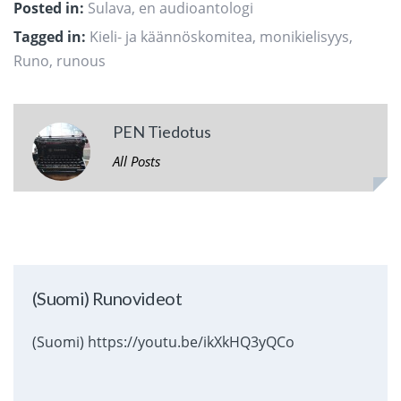
Posted in:
Sulava, en audioantologi
Tagged in:
Kieli- ja käännöskomitea
,
monikielisyys
,
Runo
,
runous
PEN Tiedotus
All Posts
(Suomi) Runovideot
(Suomi) https://youtu.be/ikXkHQ3yQCo