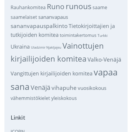
runous
Runo
saame
Rauhankomitea
sananvapaus
saamelaiset
sananvapauspalkinto
Tietokirjoittajien ja
tutkijoiden komitea
toimintakertomus
Turkki
Vainottujen
Ukraina
Uladzimir Njakljajeu
kirjailijoiden komitea
Valko-Venäjä
vapaa
Vangittujen kirjailijoiden komitea
sana
Venäjä
vihapuhe
vuosikokous
vähemmistökielet
yleiskokous
Linkit
ICORN