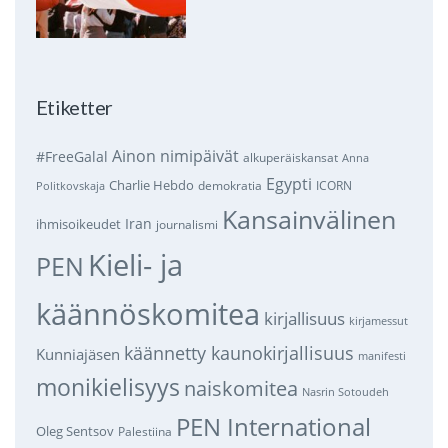
Etiketter
Ainon nimipäivät
#FreeGalal
alkuperäiskansat
Anna
Egypti
Charlie Hebdo
demokratia
ICORN
Politkovskaja
Kansainvälinen
Iran
ihmisoikeudet
journalismi
Kieli- ja
PEN
käännöskomitea
kirjallisuus
kirjamessut
käännetty kaunokirjallisuus
Kunniajäsen
manifesti
monikielisyys
naiskomitea
Nasrin Sotoudeh
PEN International
Oleg Sentsov
Palestiina