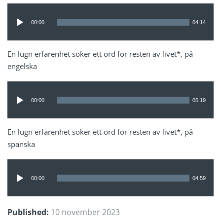
Ljudspelare
00:00
04:14
En lugn erfarenhet söker ett ord för resten av livet*, på
engelska
Ljudspelare
00:00
05:19
En lugn erfarenhet söker ett ord för resten av livet*, på
spanska
Ljudspelare
00:00
04:59
Published:
10 november 2023