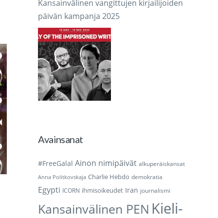
Kansainvälinen vangittujen kirjailijoiden
päivän kampanja 2025
Avainsanat
Ainon nimipäivät
#FreeGalal
alkuperäiskansat
Charlie Hebdo
demokratia
Anna Politkovskaja
Egypti
Iran
ihmisoikeudet
ICORN
journalismi
Kieli-
Kansainvälinen PEN