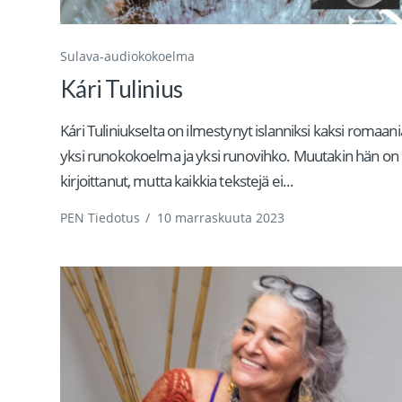
Sulava-audiokokoelma
Kári Tulinius
Kári Tuliniukselta on ilmestynyt islanniksi kaksi romaani
yksi runokokoelma ja yksi runovihko. Muutakin hän on
kirjoittanut, mutta kaikkia tekstejä ei...
PEN Tiedotus
/
10 marraskuuta 2023