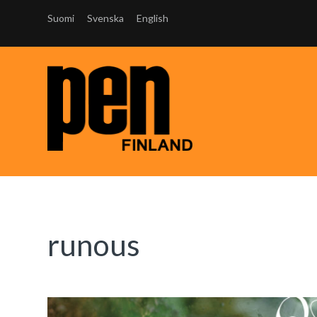
Suomi
Svenska
English
runous