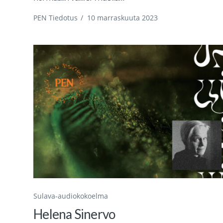
PEN Tiedotus
/
10 marraskuuta 2023
Sulava-audiokokoelma
Helena Sinervo