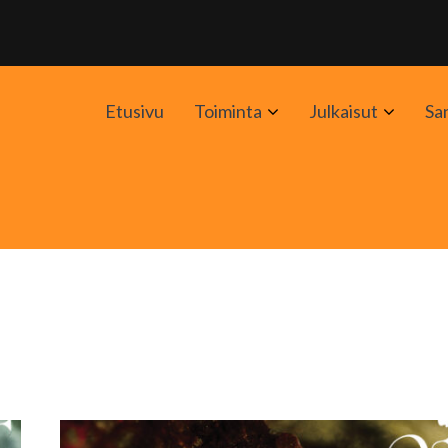
Avaa
Avaa
Etusivu
Toiminta
Julkaisut
Sa
alavalikko
alavali