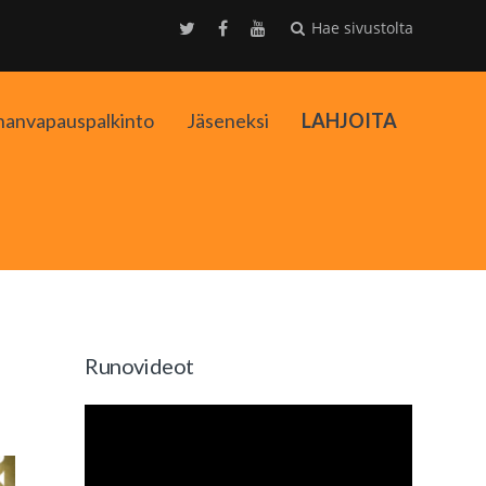
Hae sivustolta
nanvapauspalkinto
Jäseneksi
LAHJOITA
kko
Runovideot