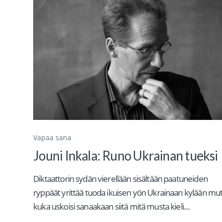
Vapaa sana
Jouni Inkala: Runo Ukrainan tueksi
Diktaattorin sydän vierellään sisältään paatuneiden
ryppäät yrittää tuoda ikuisen yön Ukrainaan kylään mu
kuka uskoisi sanaakaan siitä mitä musta kieli...