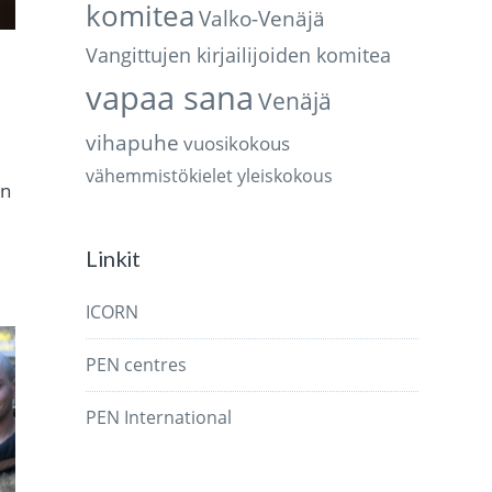
komitea
Valko-Venäjä
Vangittujen kirjailijoiden komitea
vapaa sana
Venäjä
vihapuhe
vuosikokous
vähemmistökielet
yleiskokous
un
Linkit
ICORN
PEN centres
PEN International