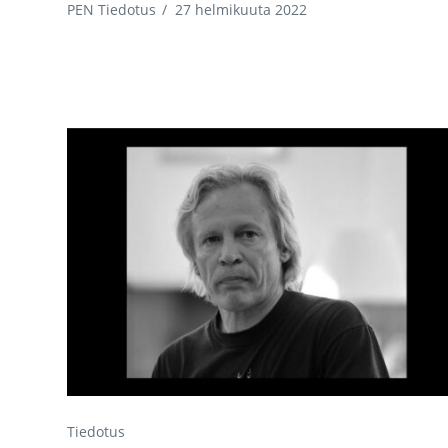
PEN Tiedotus
/
27 helmikuuta 2022
Tiedotus