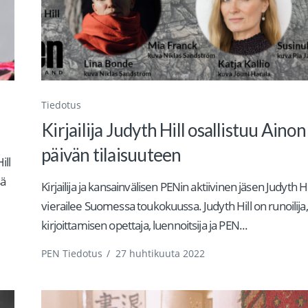
Tiedotus
Kirjailija Judyth Hill osallistuu Ainon
päivän tilaisuuteen
ill
sä
Kirjailija ja kansainvälisen PENin aktiivinen jäsen Judyth Hi
vierailee Suomessa toukokuussa. Judyth Hill on runoilija,
kirjoittamisen opettaja, luennoitsija ja PEN...
PEN Tiedotus
/
27 huhtikuuta 2022