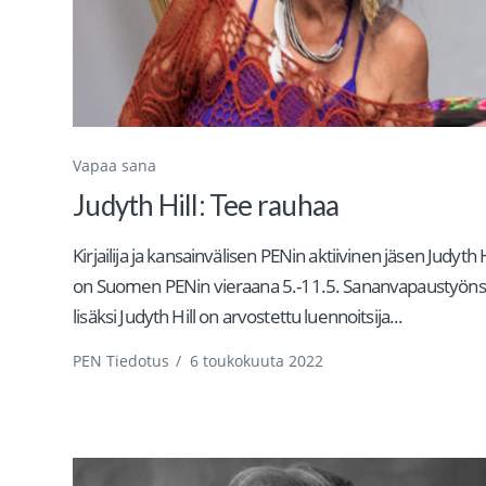
Vapaa sana
Judyth Hill: Tee rauhaa
Kirjailija ja kansainvälisen PENin aktiivinen jäsen Judyth H
on Suomen PENin vieraana 5.-11.5. Sananvapaustyön
lisäksi Judyth Hill on arvostettu luennoitsija...
PEN Tiedotus
/
6 toukokuuta 2022