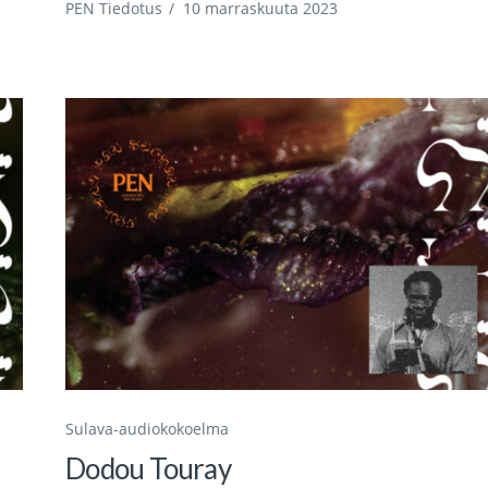
PEN Tiedotus
/
10 marraskuuta 2023
Sulava-audiokokoelma
Dodou Touray