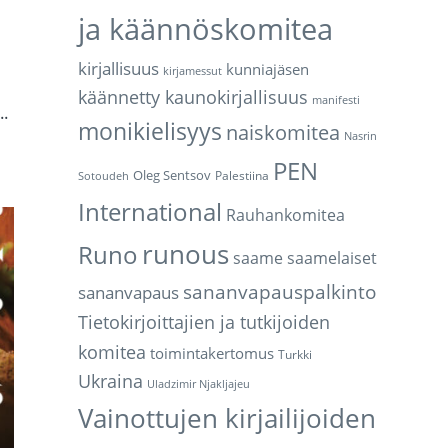
ja käännöskomitea
kirjallisuus
kunniajäsen
kirjamessut
käännetty kaunokirjallisuus
manifesti
..
monikielisyys
naiskomitea
Nasrin
PEN
Oleg Sentsov
Palestiina
Sotoudeh
International
Rauhankomitea
runous
Runo
saame
saamelaiset
sananvapauspalkinto
sananvapaus
Tietokirjoittajien ja tutkijoiden
komitea
toimintakertomus
Turkki
Ukraina
Uladzimir Njakljajeu
Vainottujen kirjailijoiden