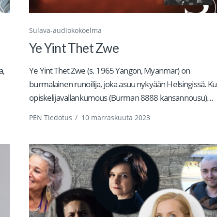
Sulava-audiokokoelma
Ye Yint Thet Zwe
a,
Ye Yint Thet Zwe (s. 1965 Yangon, Myanmar) on
burmalainen runoilija, joka asuu nykyään Helsingissä. K
opiskelijavallankumous (Burman 8888 kansannousu)...
PEN Tiedotus
/
10 marraskuuta 2023