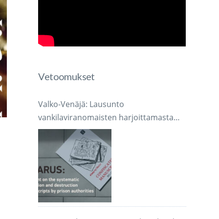
Vetoomukset
Valko-Venäjä: Lausunto
vankilaviranomaisten harjoittamasta
järjestelmällisestä käsikirjoitusten
takavarikoinnista ja tuhoamisesta