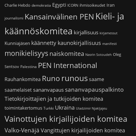
Egypti
Iran
Charlie Hebdo
ihmisoikeudet
demokratia
ICORN
Kieli- ja
Kansainvälinen PEN
journalismi
käännöskomitea
kirjallisuus
kirjamessut
käännetty kaunokirjallisuus
Kunniajäsen
manifesti
monikielisyys
naiskomitea
Oleg
Nasrin Sotoudeh
PEN International
Sentsov
Palestiina
runous
Runo
saame
Rauhankomitea
sananvapauspalkinto
sananvapaus
saamelaiset
Tietokirjoittajien ja tutkijoiden komitea
Ukraina
toimintakertomus
Turkki
Uladzimir Njakljajeu
Vainottujen kirjailijoiden komitea
Valko-Venäjä
Vangittujen kirjailijoiden komitea