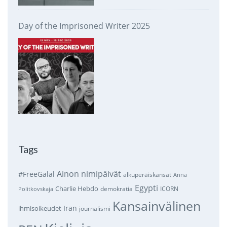
Day of the Imprisoned Writer 2025
Tags
Ainon nimipäivät
#FreeGalal
alkuperäiskansat
Anna
Egypti
Charlie Hebdo
demokratia
ICORN
Politkovskaja
Kansainvälinen
Iran
ihmisoikeudet
journalismi