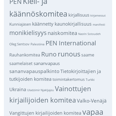
Kieli- ja
PEN
käännöskomitea
kirjallisuus
kirjamessut
käännetty kaunokirjallisuus
Kunniajäsen
manifesti
monikielisyys
naiskomitea
Nasrin Sotoudeh
PEN International
Oleg Sentsov
Palestiina
runous
Runo
saame
Rauhankomitea
sananvapaus
saamelaiset
sananvapauspalkinto
Tietokirjoittajien ja
tutkijoiden komitea
toimintakertomus
Turkki
Vainottujen
Ukraina
Uladzimir Njakljajeu
kirjailijoiden komitea
Valko-Venäjä
vapaa
Vangittujen kirjailijoiden komitea