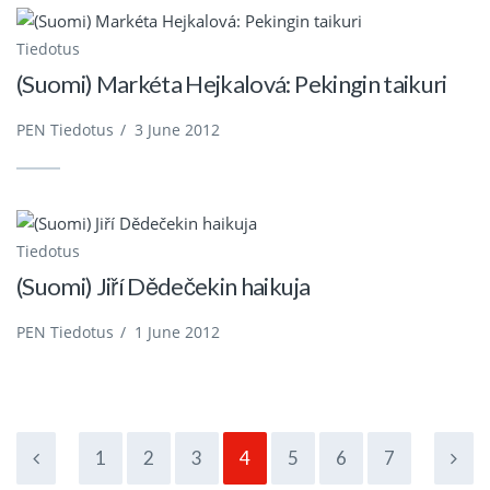
Tiedotus
(Suomi) Markéta Hejkalová: Pekingin taikuri
PEN Tiedotus
/
3 June 2012
Tiedotus
(Suomi) Jiří Dědečekin haikuja
PEN Tiedotus
/
1 June 2012
1
2
3
4
5
6
7