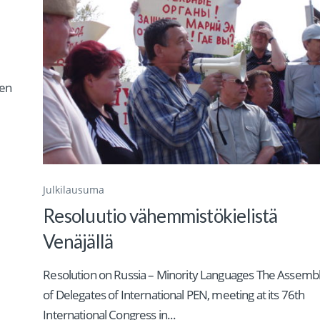
sen
Julkilausuma
Resoluutio vähemmistökielistä
Venäjällä
Resolution on Russia – Minority Languages The Assemb
of Delegates of International PEN, meeting at its 76th
International Congress in...