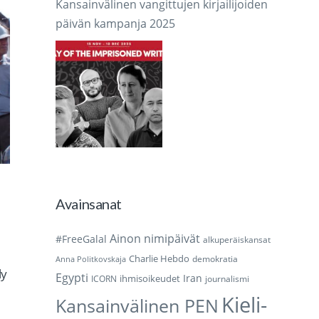
Kansainvälinen vangittujen kirjailijoiden
päivän kampanja 2025
Avainsanat
Ainon nimipäivät
#FreeGalal
alkuperäiskansat
Charlie Hebdo
demokratia
Anna Politkovskaja
ly
Egypti
Iran
ihmisoikeudet
ICORN
journalismi
Kieli-
Kansainvälinen PEN