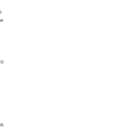
a
me
a,