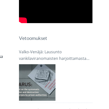
Vetoomukset
Valko-Venäjä: Lausunto
sa
vankilaviranomaisten harjoittamasta
järjestelmällisestä käsikirjoitusten
takavarikoinnista ja tuhoamisesta