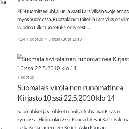
ika
PEN tuomitsee uhkailun ja vaatii Lars Vilksin suojelemist
myös Suomessa. Ruotsalainen taiteilija Lars Vilks on vii
vuosina tullut tunnetuksi erityisesti...
PEN Tiedotus
/
8 kesäkuuta 2010
Tiedotus
Suomalais-virolainen runomatinea
Kirjasto 10:ssä 22.5.2010 klo 14
Suomalaiset ja virolaiset runoilijat kohtaavat Kirjasto
kympissä (Elielinaukio 2 G). Runoja lukevat Kätlin Kaldma
Jukka Koskelainen, Igor Kotjuh, Asko Künnap,...