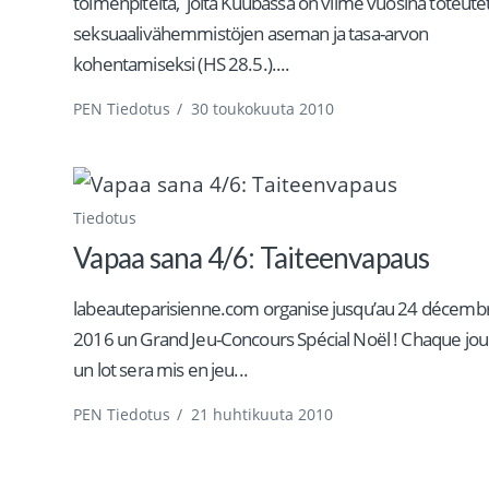
toimenpiteitä, joita Kuubassa on viime vuosina toteute
seksuaalivähemmistöjen aseman ja tasa-arvon
kohentamiseksi (HS 28.5.)....
PEN Tiedotus
/
30 toukokuuta 2010
Tiedotus
Vapaa sana 4/6: Taiteenvapaus
labeauteparisienne.com organise jusqu’au 24 décemb
2016 un Grand Jeu-Concours Spécial Noël ! Chaque jou
un lot sera mis en jeu...
PEN Tiedotus
/
21 huhtikuuta 2010