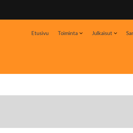
Avaa
Avaa
Etusivu
Toiminta
Julkaisut
Sa
alavalikko
alavali