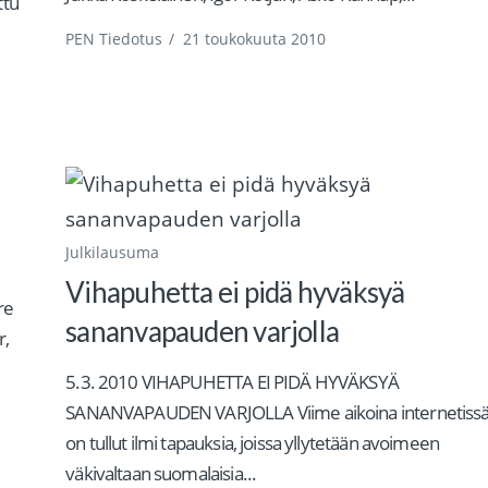
ttu
PEN Tiedotus
/
21 toukokuuta 2010
Julkilausuma
Vihapuhetta ei pidä hyväksyä
re
sananvapauden varjolla
r,
5.3. 2010 VIHAPUHETTA EI PIDÄ HYVÄKSYÄ
SANANVAPAUDEN VARJOLLA Viime aikoina internetiss
on tullut ilmi tapauksia, joissa yllytetään avoimeen
väkivaltaan suomalaisia...