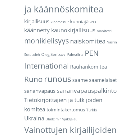
ja käännöskomitea
kirjallisuus
kunniajäsen
kirjamessut
käännetty kaunokirjallisuus
manifesti
monikielisyys
naiskomitea
Nasrin
PEN
Oleg Sentsov
Palestiina
Sotoudeh
International
Rauhankomitea
runous
Runo
saame
saamelaiset
sananvapauspalkinto
sananvapaus
Tietokirjoittajien ja tutkijoiden
komitea
toimintakertomus
Turkki
Ukraina
Uladzimir Njakljajeu
Vainottujen kirjailijoiden