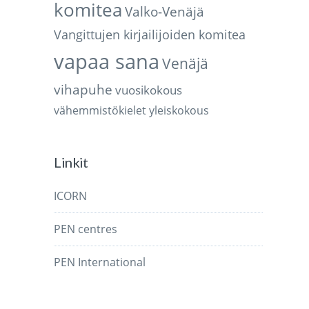
komitea
Valko-Venäjä
Vangittujen kirjailijoiden komitea
vapaa sana
Venäjä
vihapuhe
vuosikokous
vähemmistökielet
yleiskokous
Linkit
ICORN
PEN centres
PEN International