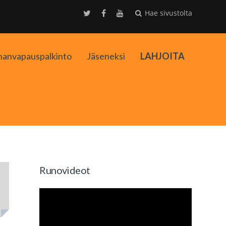
Hae sivustolta
nanvapauspalkinto
Jäseneksi
LAHJOITA
kko
Runovideot