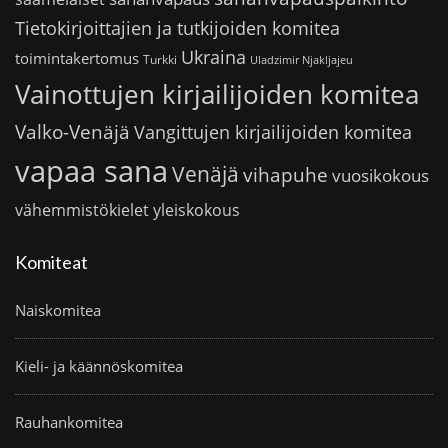
Tietokirjoittajien ja tutkijoiden komitea
Ukraina
toimintakertomus
Turkki
Uladzimir Njakljajeu
Vainottujen kirjailijoiden komitea
Valko-Venäjä
Vangittujen kirjailijoiden komitea
vapaa sana
Venäjä
vihapuhe
vuosikokous
vähemmistökielet
yleiskokous
Komiteat
Naiskomitea
Kieli- ja käännöskomitea
Rauhankomitea