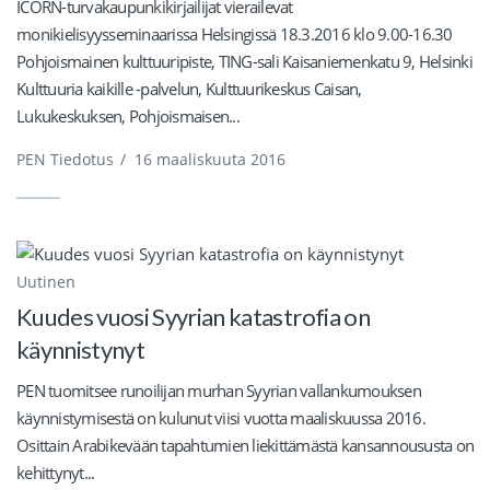
ICORN-turvakaupunkikirjailijat vierailevat
monikielisyysseminaarissa Helsingissä 18.3.2016 klo 9.00-16.30
Pohjoismainen kulttuuripiste, TING-sali Kaisaniemenkatu 9, Helsinki
Kulttuuria kaikille -palvelun, Kulttuurikeskus Caisan,
Lukukeskuksen, Pohjoismaisen...
PEN Tiedotus
/
16 maaliskuuta 2016
Uutinen
Kuudes vuosi Syyrian katastrofia on
käynnistynyt
PEN tuomitsee runoilijan murhan Syyrian vallankumouksen
käynnistymisestä on kulunut viisi vuotta maaliskuussa 2016.
Osittain Arabikevään tapahtumien liekittämästä kansannoususta on
kehittynyt...