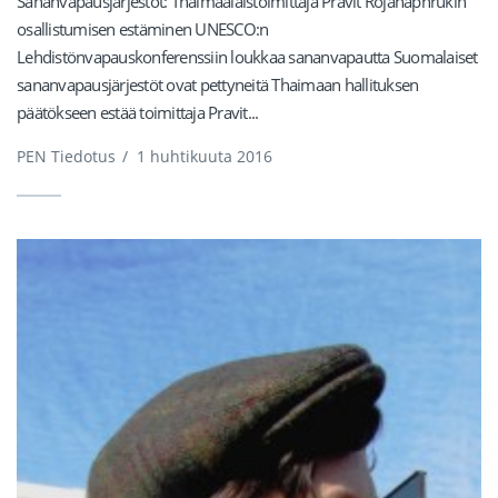
Sananvapausjärjestöt: Thaimaalaistoimittaja Pravit Rojanaphrukin
osallistumisen estäminen UNESCO:n
Lehdistönvapauskonferenssiin loukkaa sananvapautta Suomalaiset
sananvapausjärjestöt ovat pettyneitä Thaimaan hallituksen
päätökseen estää toimittaja Pravit...
PEN Tiedotus
/
1 huhtikuuta 2016