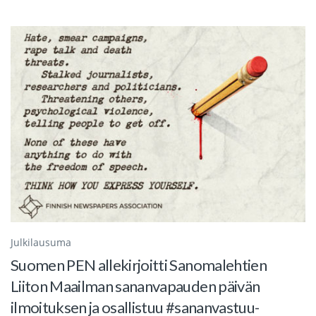
Julkilausuma
Suomen PEN allekirjoitti Sanomalehtien
Liiton Maailman sananvapauden päivän
ilmoituksen ja osallistuu #sananvastuu-