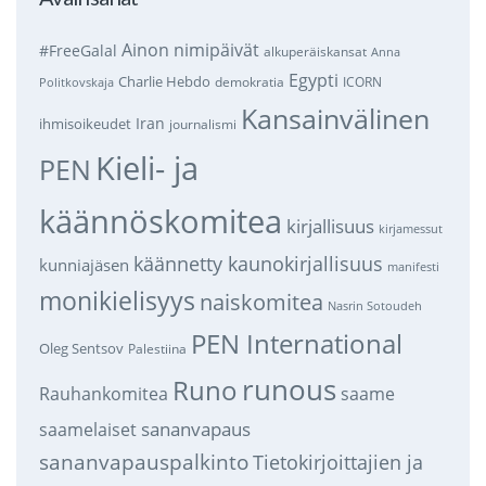
Ainon nimipäivät
#FreeGalal
alkuperäiskansat
Anna
Egypti
Charlie Hebdo
demokratia
ICORN
Politkovskaja
Kansainvälinen
Iran
ihmisoikeudet
journalismi
Kieli- ja
PEN
käännöskomitea
kirjallisuus
kirjamessut
käännetty kaunokirjallisuus
kunniajäsen
manifesti
monikielisyys
naiskomitea
Nasrin Sotoudeh
PEN International
Oleg Sentsov
Palestiina
runous
Runo
saame
Rauhankomitea
sananvapaus
saamelaiset
sananvapauspalkinto
Tietokirjoittajien ja