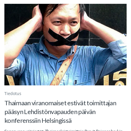
Tiedotus
Thaimaan viranomaiset estivät toimittajan
pääsyn Lehdistönvapauden päivän
konferenssiin Helsingissä