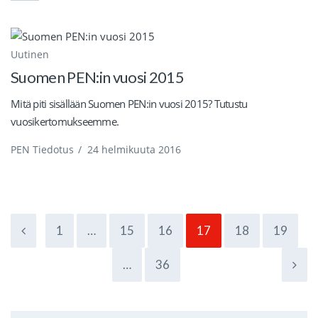
Uutinen
Suomen PEN:in vuosi 2015
Mitä piti sisällään Suomen PEN:in vuosi 2015? Tutustu
vuosikertomukseemme.
PEN Tiedotus
/
24 helmikuuta 2016
1
…
15
16
17
18
19
…
36