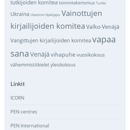
tutkijoiden komitea
toimintakertomus
Turkki
Vainottujen
Ukraina
Uladzimir Njakljajeu
kirjailijoiden komitea
Valko-Venäjä
vapaa
Vangittujen kirjailijoiden komitea
sana
Venäjä
vihapuhe
vuosikokous
vähemmistökielet
yleiskokous
Linkit
ICORN
PEN centres
PEN International