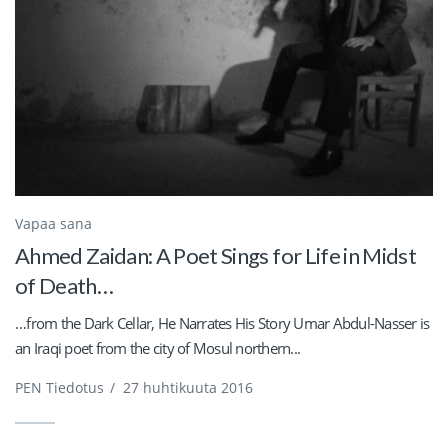
Vapaa sana
Ahmed Zaidan: A Poet Sings for Life in Midst
of Death…
…from the Dark Cellar, He Narrates His Story Umar Abdul-Nasser is
an Iraqi poet from the city of Mosul northern...
PEN Tiedotus
/
27 huhtikuuta 2016