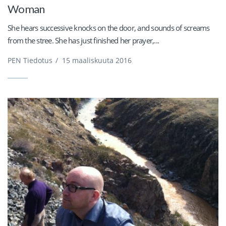
Woman
She hears successive knocks on the door, and sounds of screams
from the stree. She has just finished her prayer,...
PEN Tiedotus
/
15 maaliskuuta 2016