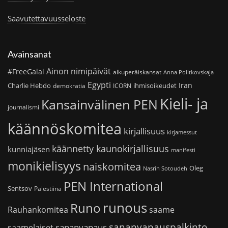
Saavutettavuusseloste
Avainsanat
Ainon nimipäivät
#FreeGalal
alkuperäiskansat
Anna Politkovskaja
Egypti
Iran
Charlie Hebdo
ihmisoikeudet
demokratia
ICORN
Kieli- ja
Kansainvälinen PEN
journalismi
käännöskomitea
kirjallisuus
kirjamessut
käännetty kaunokirjallisuus
kunniajäsen
manifesti
monikielisyys
naiskomitea
Oleg
Nasrin Sotoudeh
PEN International
Sentsov
Palestiina
runous
Runo
saame
Rauhankomitea
sananvapauspalkinto
sananvapaus
saamelaiset