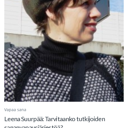
Vapaa sana
Leena Suurpää: Tarvitaanko tutkijoiden
sananvapausjärjestöä?