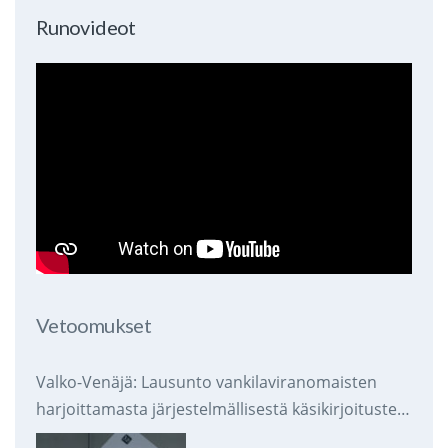
Runovideot
Vetoomukset
Valko-Venäjä: Lausunto vankilaviranomaisten
harjoittamasta järjestelmällisestä käsikirjoitusten
takavarikoinnista ja tuhoamisesta