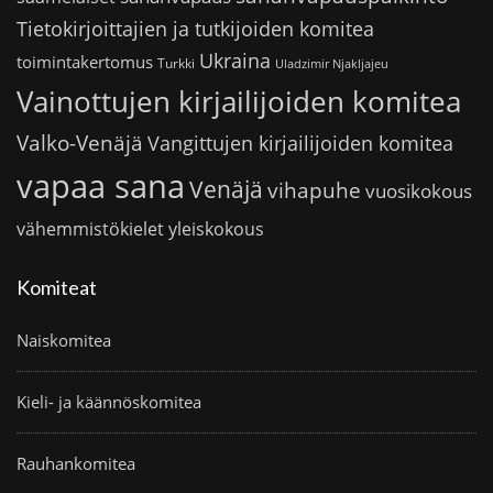
Tietokirjoittajien ja tutkijoiden komitea
Ukraina
toimintakertomus
Turkki
Uladzimir Njakljajeu
Vainottujen kirjailijoiden komitea
Valko-Venäjä
Vangittujen kirjailijoiden komitea
vapaa sana
Venäjä
vihapuhe
vuosikokous
vähemmistökielet
yleiskokous
Komiteat
Naiskomitea
Kieli- ja käännöskomitea
Rauhankomitea