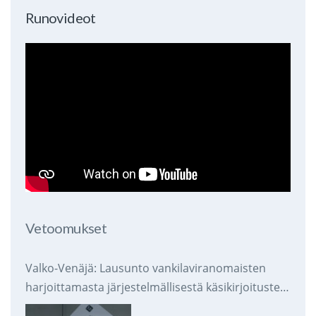
Runovideot
Vetoomukset
Valko-Venäjä: Lausunto vankilaviranomaisten
harjoittamasta järjestelmällisestä käsikirjoitusten
takavarikoinnista ja tuhoamisesta