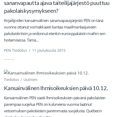
sananvapautta ajava taiteilijajärjestö puuttuu
pakolaiskysymykseen?
Kirjailijoiden kansainvälinen sananvapausjärjestö PEN on tänä
vuonna ottanut voimakkaasti kantaa maailmanlaajuiseen
pakolaiskriisiin ja vedonnut etenkin eurooppalaisiin maihin sen
hoitamisessa. Tämä...
PEN Tiedotus
/
11 joulukuuta 2015
Tiedotus
Uutinen
Kansainvälinen Ihmisoikeuksien päivä 10.12.
Kansainvälinen PEN vaatii Ihmisoikeuksien päivänä pakolaisten
parempaa suojelua PEN on kuluneena vuonna laatinut
vetoomuksen pakolaisten paremmasta suojelusta. Québecin