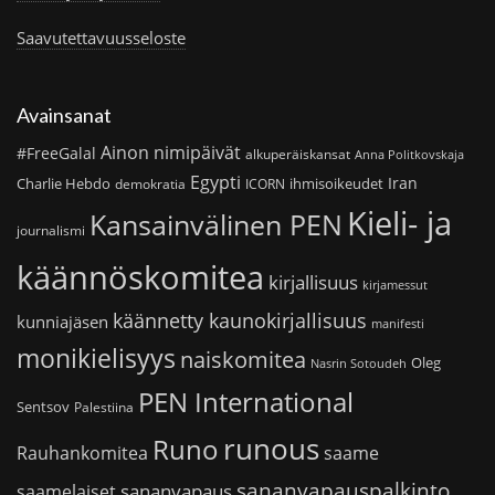
Saavutettavuusseloste
Avainsanat
Ainon nimipäivät
#FreeGalal
alkuperäiskansat
Anna Politkovskaja
Egypti
Iran
Charlie Hebdo
ihmisoikeudet
demokratia
ICORN
Kieli- ja
Kansainvälinen PEN
journalismi
käännöskomitea
kirjallisuus
kirjamessut
käännetty kaunokirjallisuus
kunniajäsen
manifesti
monikielisyys
naiskomitea
Oleg
Nasrin Sotoudeh
PEN International
Sentsov
Palestiina
runous
Runo
saame
Rauhankomitea
sananvapauspalkinto
sananvapaus
saamelaiset