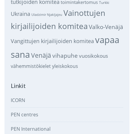
tutkijoiden komitea
toimintakertomus
Turkki
Vainottujen
Ukraina
Uladzimir Njakljajeu
kirjailijoiden komitea
Valko-Venäjä
vapaa
Vangittujen kirjailijoiden komitea
sana
Venäjä
vihapuhe
vuosikokous
vähemmistökielet
yleiskokous
Linkit
ICORN
PEN centres
PEN International