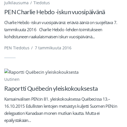
Julkilausuma
Tiedotus
PEN Charlie Hebdo -iskun vuosipäivänä
Charlie Hebdo -iskun vuosipäivänä: eriäviä ääniä on suojeltava 7.
tammikuuta 2016 Charlie Hebdo -lehden toimitukseen
kohdistuneen raakalaismaisen iskun vuosipäivänä...
PEN Tiedotus
/
7 tammikuuta 2016
Uutinen
Raportti Québecin yleiskokouksesta
Kansainvälisen PEN:in 81. yleiskokouksessa Québecissa 13.–
16.10.2015 Edullisten lentojen metsästys kuljetti Suomen PEN:in
delegaation Kanadaan monen mutkan kautta. Mutta ei
epäilystäkään...