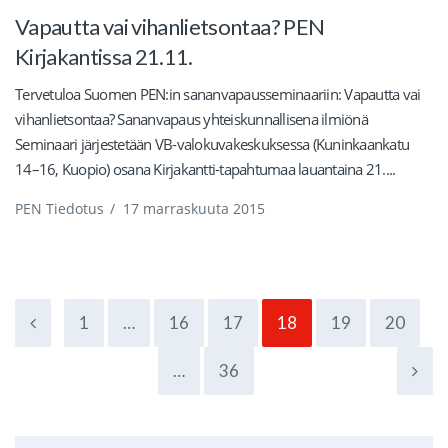
Vapautta vai vihanlietsontaa? PEN
Kirjakantissa 21.11.
Tervetuloa Suomen PEN:in sananvapausseminaariin: Vapautta vai
vihanlietsontaa? Sananvapaus yhteiskunnallisena ilmiönä
Seminaari järjestetään VB-valokuvakeskuksessa (Kuninkaankatu
14–16, Kuopio) osana Kirjakantti-tapahtumaa lauantaina 21....
PEN Tiedotus
/
17 marraskuuta 2015
1
…
16
17
18
19
20
…
36