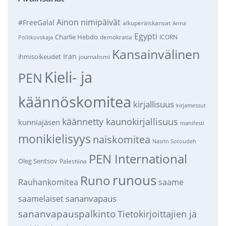
Ainon nimipäivät
#FreeGalal
alkuperäiskansat
Anna
Egypti
Charlie Hebdo
demokratia
ICORN
Politkovskaja
Kansainvälinen
Iran
ihmisoikeudet
journalismi
Kieli- ja
PEN
käännöskomitea
kirjallisuus
kirjamessut
käännetty kaunokirjallisuus
kunniajäsen
manifesti
monikielisyys
naiskomitea
Nasrin Sotoudeh
PEN International
Oleg Sentsov
Palestiina
runous
Runo
saame
Rauhankomitea
sananvapaus
saamelaiset
sananvapauspalkinto
Tietokirjoittajien ja