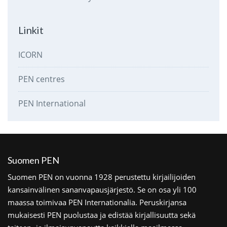
Linkit
ICORN
PEN centres
PEN International
Suomen PEN
Suomen PEN on vuonna 1928 perustettu kirjailijoiden
kansainvälinen sananvapausjärjestö. Se on osa yli 100
maassa toimivaa PEN Internationalia. Peruskirjansa
mukaisesti PEN puolustaa ja edistää kirjallisuutta sekä