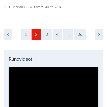
PEN Tiedotus
/
26 tammikuuta 2026
1
2
3
4
…
36
Runovideot