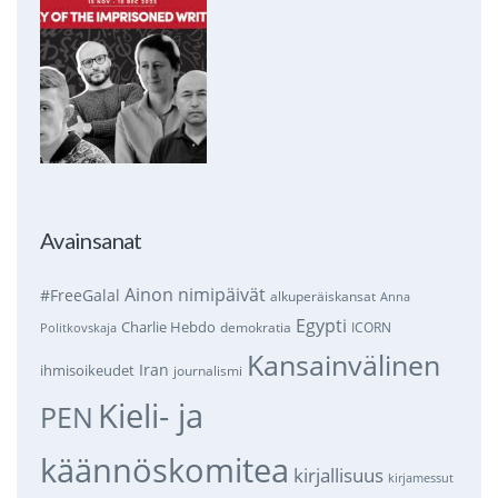
Avainsanat
Ainon nimipäivät
#FreeGalal
alkuperäiskansat
Anna
Egypti
Charlie Hebdo
demokratia
ICORN
Politkovskaja
Kansainvälinen
Iran
ihmisoikeudet
journalismi
Kieli- ja
PEN
käännöskomitea
kirjallisuus
kirjamessut