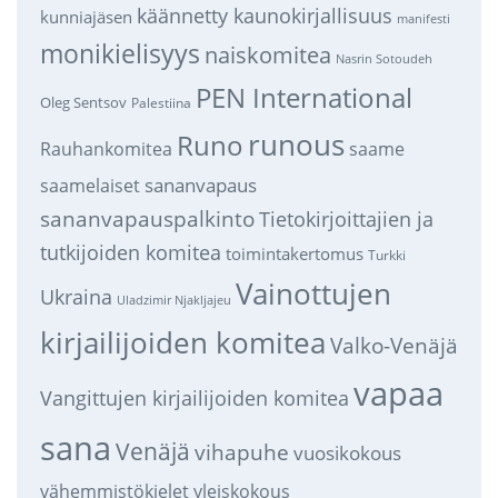
käännetty kaunokirjallisuus
kunniajäsen
manifesti
monikielisyys
naiskomitea
Nasrin Sotoudeh
PEN International
Oleg Sentsov
Palestiina
runous
Runo
saame
Rauhankomitea
sananvapaus
saamelaiset
sananvapauspalkinto
Tietokirjoittajien ja
tutkijoiden komitea
toimintakertomus
Turkki
Vainottujen
Ukraina
Uladzimir Njakljajeu
kirjailijoiden komitea
Valko-Venäjä
vapaa
Vangittujen kirjailijoiden komitea
sana
Venäjä
vihapuhe
vuosikokous
vähemmistökielet
yleiskokous