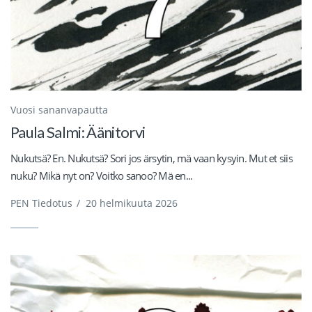
Vuosi sananvapautta
Paula Salmi: Äänitorvi
Nukutsä? En. Nukutsä? Sori jos ärsytin, mä vaan kysyin. Mut et siis
nuku? Mikä nyt on? Voitko sanoo? Mä en...
PEN Tiedotus
/
20 helmikuuta 2026