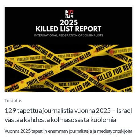
Tiedotus
129 tapettua journalistia vuonna 2025 – Israel
vastaa kahdesta kolmasosasta kuolemia
Vuonna 2025 tapettiin enemmän journalisteja ja mediatyöntekijöitä