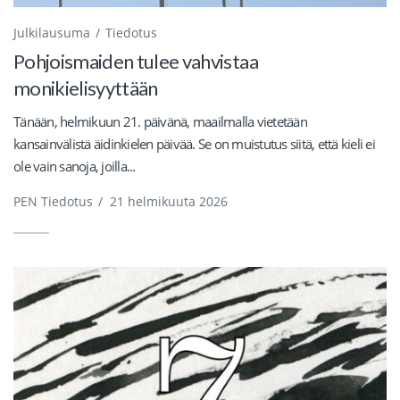
Julkilausuma
Tiedotus
Pohjoismaiden tulee vahvistaa
monikielisyyttään
Tänään, helmikuun 21. päivänä, maailmalla vietetään
kansainvälistä äidinkielen päivää. Se on muistutus siitä, että kieli ei
ole vain sanoja, joilla...
PEN Tiedotus
/
21 helmikuuta 2026