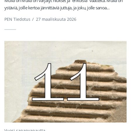
Mulla on Mulla on värjätyt hiukset ja ”erikoisia” vaatteita. Mulla on
ystäviä, joille kertoa jännittäviä juttuja, ja joku, jolle sanoa...
PEN Tiedotus
/
27 maaliskuuta 2026
Vuosi sananvapautta