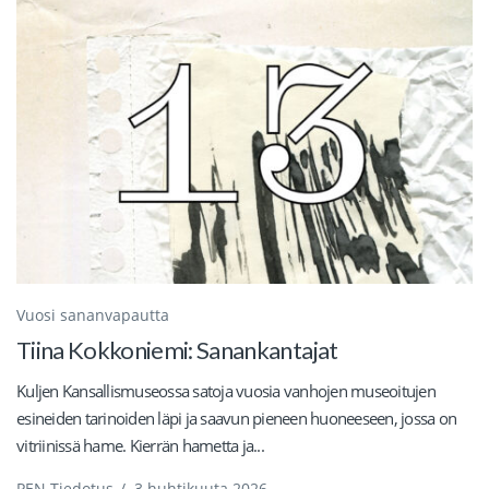
Vuosi sananvapautta
Tiina Kokkoniemi: Sanankantajat
Kuljen Kansallismuseossa satoja vuosia vanhojen museoitujen
esineiden tarinoiden läpi ja saavun pieneen huoneeseen, jossa on
vitriinissä hame. Kierrän hametta ja...
PEN Tiedotus
/
3 huhtikuuta 2026