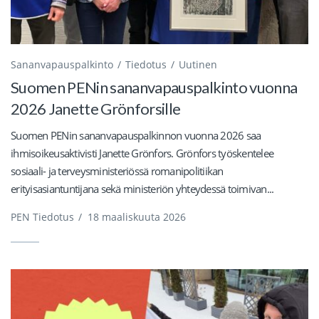
Sananvapauspalkinto
Tiedotus
Uutinen
Suomen PENin sananvapauspalkinto vuonna
2026 Janette Grönforsille
Suomen PENin sananvapauspalkinnon vuonna 2026 saa
ihmisoikeusaktivisti Janette Grönfors. Grönfors työskentelee
sosiaali- ja terveysministeriössä romanipolitiikan
erityisasiantuntijana sekä ministeriön yhteydessä toimivan...
PEN Tiedotus
/
18 maaliskuuta 2026