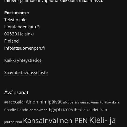
taiteen- ja ilmaisunvapautta kaikkialla maailmassa.
Postiosoite:
Tekstin talo
Lintulahdenkatu 3
00530 Helsinki
Finland
info(at)suomenpen.fi
Kaikki yhteystiedot
Saavutettavuusseloste
Avainsanat
Ainon nimipäivät
#FreeGalal
alkuperäiskansat
Anna Politkovskaja
Egypti
Iran
Charlie Hebdo
ihmisoikeudet
demokratia
ICORN
Kieli- ja
Kansainvälinen PEN
journalismi