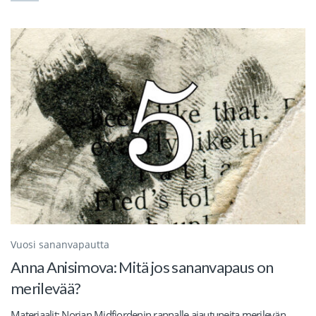
Vuosi sananvapautta
Anna Anisimova: Mitä jos sananvapaus on
merilevää?
Materiaalit: Norjan Midfjordenin rannalle ajautuneita merilevän