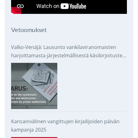
Vetoomukset
Valko-Venäjä: Lausunto vankilaviranomaisten
harjoittamasta järjestelmällisestä käsikirjoitusten
takavarikoinnista ja tuhoamisesta
Kansainvälinen vangittujen kirjailijoiden päivän
kampanja 2025