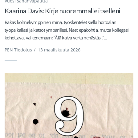
Vuosi sananvapautta
Kaarina Davis: Kirje nuoremmalle itselleni
Rakas kolmekymppinen minä, työskentelet siellä hoitoalan
työpaikallasi ja katsot ympärillesi. Näet epäkohtia, mutta kollegasi
kehottavat vaikenemaan: ”Älä kaiva verta nenästäsi.”...
PEN Tiedotus
/
13 maaliskuuta 2026